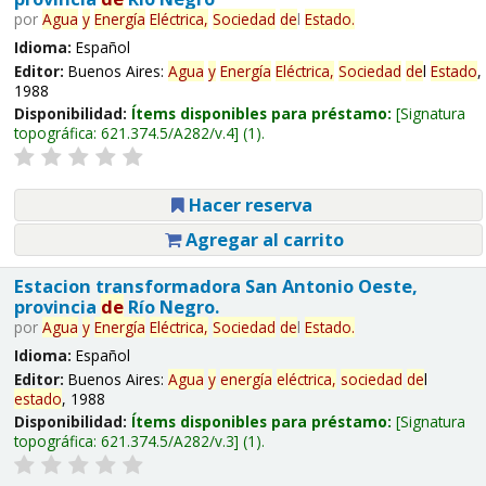
por
Agua
y
Energía
Eléctrica,
Sociedad
de
l
Estado
.
Idioma:
Español
Editor:
Buenos Aires:
Agua
y
Energía
Eléctrica,
Sociedad
de
l
Estado
,
1988
Disponibilidad:
Ítems disponibles para préstamo:
Signatura
topográfica:
621.374.5/A282/v.4
(1).
Hacer reserva
Agregar al carrito
Estacion transformadora San Antonio Oeste,
provincia
de
Río Negro.
por
Agua
y
Energía
Eléctrica,
Sociedad
de
l
Estado
.
Idioma:
Español
Editor:
Buenos Aires:
Agua
y
energía
eléctrica,
sociedad
de
l
estado
, 1988
Disponibilidad:
Ítems disponibles para préstamo:
Signatura
topográfica:
621.374.5/A282/v.3
(1).