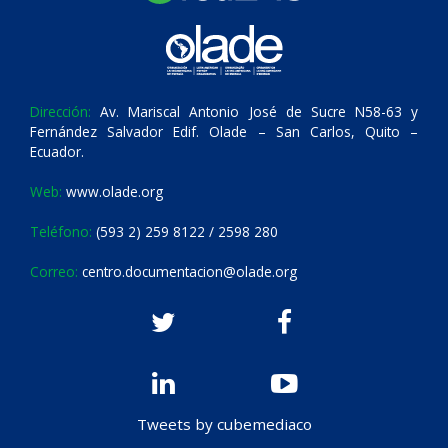
Dirección:
Av. Mariscal Antonio José de Sucre N58-63 y
Fernández Salvador Edif. Olade – San Carlos, Quito –
Ecuador.
Web:
www.olade.org
Teléfono:
(593 2) 259 8122 / 2598 280
Correo:
centro.documentacion@olade.org
Tweets by cubemediaco