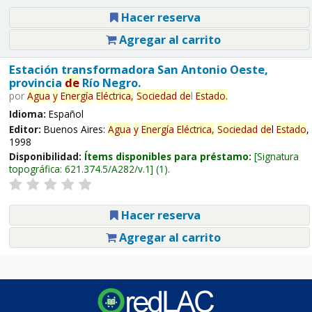
Hacer reserva
Agregar al carrito
Estación transformadora San Antonio Oeste,
provincia
de
Río Negro.
por
Agua
y
Energía
Eléctrica,
Sociedad
de
l
Estado
.
Idioma:
Español
Editor:
Buenos Aires:
Agua
y
Energía
Eléctrica,
Sociedad
de
l
Estado
,
1998
Disponibilidad:
Ítems disponibles para préstamo:
Signatura
topográfica:
621.374.5/A282/v.1
(1).
Hacer reserva
Agregar al carrito