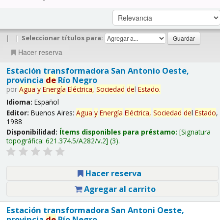
|
|
Seleccionar títulos para:
Hacer reserva
Estación transformadora San Antonio Oeste,
provincia
de
Río Negro
por
Agua
y
Energía
Eléctrica,
Sociedad
de
l
Estado
.
Idioma:
Español
Editor:
Buenos Aires:
Agua
y
Energía
Eléctrica,
Sociedad
de
l
Estado
,
1988
Disponibilidad:
Ítems disponibles para préstamo:
Signatura
topográfica:
621.374.5/A282/v.2
(3).
Hacer reserva
Agregar al carrito
Estación transformadora San Antoni Oeste,
provincia
de
Río Negro