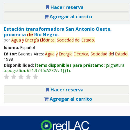
Hacer reserva
Agregar al carrito
Estación transformadora San Antonio Oeste,
provincia
de
Río Negro.
por
Agua
y
Energía
Eléctrica,
Sociedad
de
l
Estado
.
Idioma:
Español
Editor:
Buenos Aires:
Agua
y
Energía
Eléctrica,
Sociedad
de
l
Estado
,
1998
Disponibilidad:
Ítems disponibles para préstamo:
Signatura
topográfica:
621.374.5/A282/v.1
(1).
Hacer reserva
Agregar al carrito