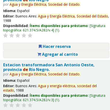
por
Agua
y
Energía
Eléctrica,
Sociedad
de
l
Estado
.
Idioma:
Español
Editor:
Buenos Aires:
Agua
y
Energía
Eléctrica,
Sociedad
de
l
Estado
,
1988
Disponibilidad:
Ítems disponibles para préstamo:
Signatura
topográfica:
621.374.5/A282/v.4
(1).
Hacer reserva
Agregar al carrito
Estacion transformadora San Antonio Oeste,
provincia
de
Río Negro.
por
Agua
y
Energía
Eléctrica,
Sociedad
de
l
Estado
.
Idioma:
Español
Editor:
Buenos Aires:
Agua
y
energía
eléctrica,
sociedad
de
l
estado
, 1988
Disponibilidad:
Ítems disponibles para préstamo:
Signatura
topográfica:
621.374.5/A282/v.3
(1).