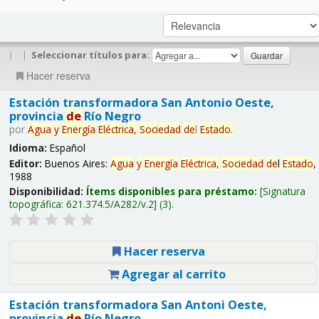
|
|
Seleccionar títulos para:
Hacer reserva
Estación transformadora San Antonio Oeste,
provincia
de
Río Negro
por
Agua
y
Energía
Eléctrica,
Sociedad
de
l
Estado
.
Idioma:
Español
Editor:
Buenos Aires:
Agua
y
Energía
Eléctrica,
Sociedad
de
l
Estado
,
1988
Disponibilidad:
Ítems disponibles para préstamo:
Signatura
topográfica:
621.374.5/A282/v.2
(3).
Hacer reserva
Agregar al carrito
Estación transformadora San Antoni Oeste,
provincia
de
Río Negro