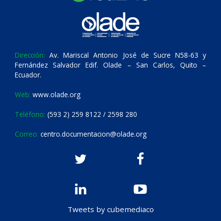
Dirección:
Av. Mariscal Antonio José de Sucre N58-63 y
Fernández Salvador Edif. Olade – San Carlos, Quito –
Ecuador.
Web:
www.olade.org
Teléfono:
(593 2) 259 8122 / 2598 280
Correo:
centro.documentacion@olade.org
Tweets by cubemediaco