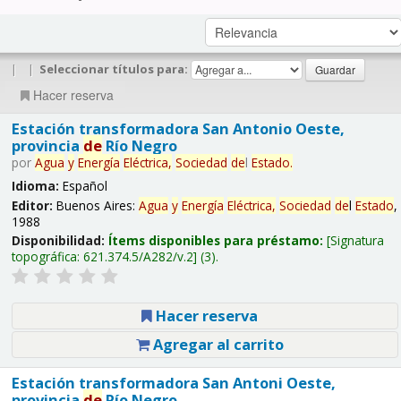
|
|
Seleccionar títulos para:
Hacer reserva
Estación transformadora San Antonio Oeste,
provincia
de
Río Negro
por
Agua
y
Energía
Eléctrica,
Sociedad
de
l
Estado
.
Idioma:
Español
Editor:
Buenos Aires:
Agua
y
Energía
Eléctrica,
Sociedad
de
l
Estado
,
1988
Disponibilidad:
Ítems disponibles para préstamo:
Signatura
topográfica:
621.374.5/A282/v.2
(3).
Hacer reserva
Agregar al carrito
Estación transformadora San Antoni Oeste,
provincia
de
Río Negro