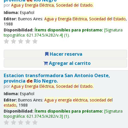
por
Agua
y
Energía
Eléctrica,
Sociedad
de
l
Estado
.
Idioma:
Español
Editor:
Buenos Aires:
Agua
y
Energía
Eléctrica,
Sociedad
de
l
Estado
,
1988
Disponibilidad:
Ítems disponibles para préstamo:
Signatura
topográfica:
621.374.5/A282/v.4
(1).
Hacer reserva
Agregar al carrito
Estacion transformadora San Antonio Oeste,
provincia
de
Río Negro.
por
Agua
y
Energía
Eléctrica,
Sociedad
de
l
Estado
.
Idioma:
Español
Editor:
Buenos Aires:
Agua
y
energía
eléctrica,
sociedad
de
l
estado
, 1988
Disponibilidad:
Ítems disponibles para préstamo:
Signatura
topográfica:
621.374.5/A282/v.3
(1).