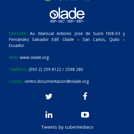
Dirección:
Av. Mariscal Antonio José de Sucre N58-63 y
Fernández Salvador Edif. Olade – San Carlos, Quito –
Ecuador.
Web:
www.olade.org
Teléfono:
(593 2) 259 8122 / 2598 280
Correo:
centro.documentacion@olade.org
Tweets by cubemediaco