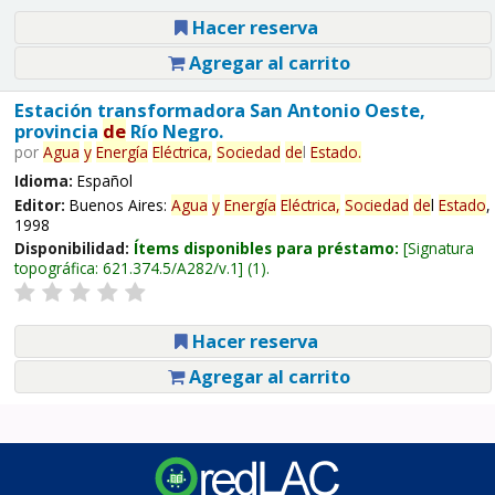
Hacer reserva
Agregar al carrito
Estación transformadora San Antonio Oeste,
provincia
de
Río Negro.
por
Agua
y
Energía
Eléctrica,
Sociedad
de
l
Estado
.
Idioma:
Español
Editor:
Buenos Aires:
Agua
y
Energía
Eléctrica,
Sociedad
de
l
Estado
,
1998
Disponibilidad:
Ítems disponibles para préstamo:
Signatura
topográfica:
621.374.5/A282/v.1
(1).
Hacer reserva
Agregar al carrito