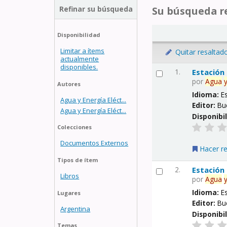
Refinar su búsqueda
Su búsqueda re
Disponibilidad
Limitar a ítems
Quitar resaltad
actualmente
disponibles.
1.
Estación
por
Agua
Autores
Idioma:
E
Agua y Energía Eléct...
Editor:
Bu
Agua y Energía Eléct...
Disponibi
Colecciones
Documentos Externos
Hacer r
Tipos de ítem
2.
Estación
Libros
por
Agua
Idioma:
E
Lugares
Editor:
Bu
Argentina
Disponibi
Temas