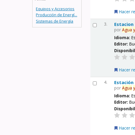
Equipos y Accesorios
Hacer r
Producción de Energí...
Sistemas de Energía
3.
Estacion
por
Agua
Idioma:
E
Editor:
Bu
Disponibi
Hacer r
4.
Estación
por
Agua
Idioma:
E
Editor:
Bu
Disponibi
Hacer r