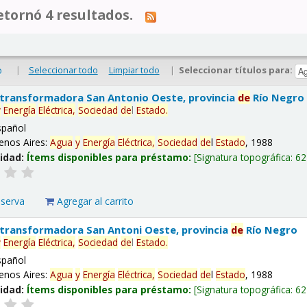
tornó 4 resultados.
|
Seleccionar todo
Limpiar todo
|
Seleccionar títulos para:
o
 transformadora San Antonio Oeste, provincia
de
Río Negro
y
Energía
Eléctrica,
Sociedad
de
l
Estado
.
spañol
enos Aires:
Agua
y
Energía
Eléctrica,
Sociedad
de
l
Estado
, 1988
lidad:
Ítems disponibles para préstamo:
Signatura topográfica:
62
eserva
Agregar al carrito
 transformadora San Antoni Oeste, provincia
de
Río Negro
y
Energía
Eléctrica,
Sociedad
de
l
Estado
.
spañol
enos Aires:
Agua
y
Energía
Eléctrica,
Sociedad
de
l
Estado
, 1988
lidad:
Ítems disponibles para préstamo:
Signatura topográfica:
62