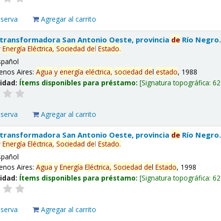
eserva
Agregar al carrito
 transformadora San Antonio Oeste, provincia
de
Río Negro
y
Energía
Eléctrica,
Sociedad
de
l
Estado
.
spañol
enos Aires:
Agua
y
energía
eléctrica,
sociedad
de
l
estado
, 1988
lidad:
Ítems disponibles para préstamo:
Signatura topográfica:
62
eserva
Agregar al carrito
 transformadora San Antonio Oeste, provincia
de
Río Negro
y
Energía
Eléctrica,
Sociedad
de
l
Estado
.
spañol
enos Aires:
Agua
y
Energía
Eléctrica,
Sociedad
de
l
Estado
, 1998
lidad:
Ítems disponibles para préstamo:
Signatura topográfica:
62
eserva
Agregar al carrito