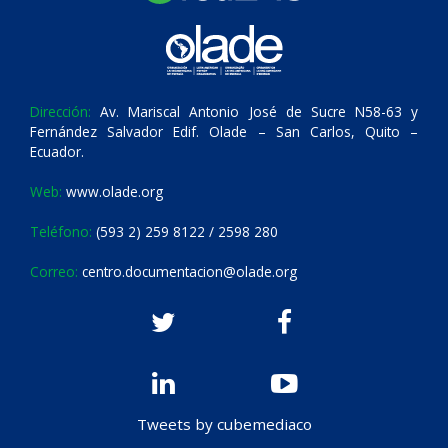
Dirección:
Av. Mariscal Antonio José de Sucre N58-63 y
Fernández Salvador Edif. Olade – San Carlos, Quito –
Ecuador.
Web:
www.olade.org
Teléfono:
(593 2) 259 8122 / 2598 280
Correo:
centro.documentacion@olade.org
Tweets by cubemediaco