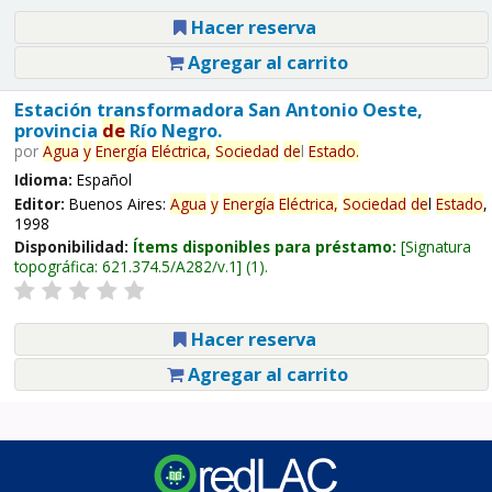
Hacer reserva
Agregar al carrito
Estación transformadora San Antonio Oeste,
provincia
de
Río Negro.
por
Agua
y
Energía
Eléctrica,
Sociedad
de
l
Estado
.
Idioma:
Español
Editor:
Buenos Aires:
Agua
y
Energía
Eléctrica,
Sociedad
de
l
Estado
,
1998
Disponibilidad:
Ítems disponibles para préstamo:
Signatura
topográfica:
621.374.5/A282/v.1
(1).
Hacer reserva
Agregar al carrito