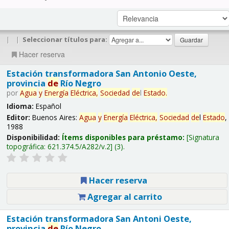
|
|
Seleccionar títulos para:
Hacer reserva
Estación transformadora San Antonio Oeste,
provincia
de
Río Negro
por
Agua
y
Energía
Eléctrica,
Sociedad
de
l
Estado
.
Idioma:
Español
Editor:
Buenos Aires:
Agua
y
Energía
Eléctrica,
Sociedad
de
l
Estado
,
1988
Disponibilidad:
Ítems disponibles para préstamo:
Signatura
topográfica:
621.374.5/A282/v.2
(3).
Hacer reserva
Agregar al carrito
Estación transformadora San Antoni Oeste,
provincia
de
Río Negro