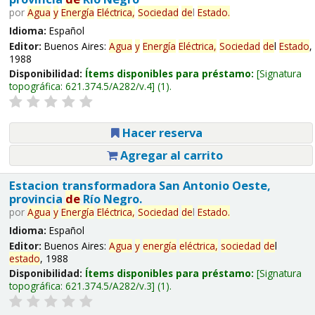
por
Agua
y
Energía
Eléctrica,
Sociedad
de
l
Estado
.
Idioma:
Español
Editor:
Buenos Aires:
Agua
y
Energía
Eléctrica,
Sociedad
de
l
Estado
,
1988
Disponibilidad:
Ítems disponibles para préstamo:
Signatura
topográfica:
621.374.5/A282/v.4
(1).
Hacer reserva
Agregar al carrito
Estacion transformadora San Antonio Oeste,
provincia
de
Río Negro.
por
Agua
y
Energía
Eléctrica,
Sociedad
de
l
Estado
.
Idioma:
Español
Editor:
Buenos Aires:
Agua
y
energía
eléctrica,
sociedad
de
l
estado
, 1988
Disponibilidad:
Ítems disponibles para préstamo:
Signatura
topográfica:
621.374.5/A282/v.3
(1).