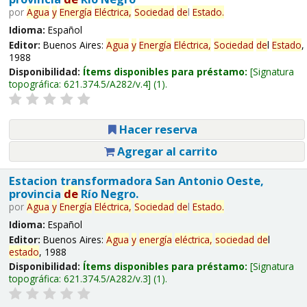
por
Agua
y
Energía
Eléctrica,
Sociedad
de
l
Estado
.
Idioma:
Español
Editor:
Buenos Aires:
Agua
y
Energía
Eléctrica,
Sociedad
de
l
Estado
,
1988
Disponibilidad:
Ítems disponibles para préstamo:
Signatura
topográfica:
621.374.5/A282/v.4
(1).
Hacer reserva
Agregar al carrito
Estacion transformadora San Antonio Oeste,
provincia
de
Río Negro.
por
Agua
y
Energía
Eléctrica,
Sociedad
de
l
Estado
.
Idioma:
Español
Editor:
Buenos Aires:
Agua
y
energía
eléctrica,
sociedad
de
l
estado
, 1988
Disponibilidad:
Ítems disponibles para préstamo:
Signatura
topográfica:
621.374.5/A282/v.3
(1).