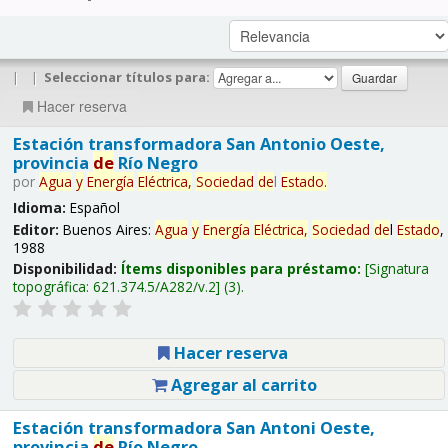
|
|
Seleccionar títulos para:
Hacer reserva
Estación transformadora San Antonio Oeste,
provincia
de
Río Negro
por
Agua
y
Energía
Eléctrica,
Sociedad
de
l
Estado
.
Idioma:
Español
Editor:
Buenos Aires:
Agua
y
Energía
Eléctrica,
Sociedad
de
l
Estado
,
1988
Disponibilidad:
Ítems disponibles para préstamo:
Signatura
topográfica:
621.374.5/A282/v.2
(3).
Hacer reserva
Agregar al carrito
Estación transformadora San Antoni Oeste,
provincia
de
Río Negro