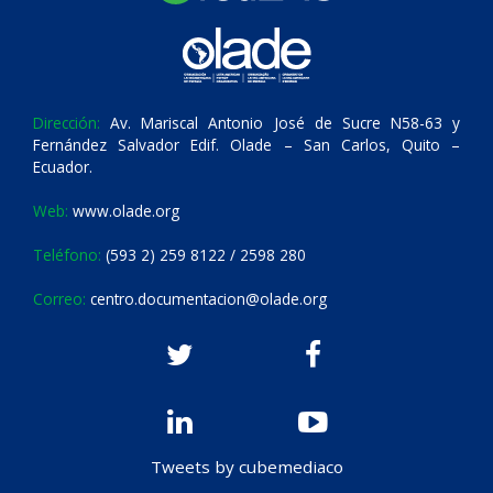
Dirección:
Av. Mariscal Antonio José de Sucre N58-63 y
Fernández Salvador Edif. Olade – San Carlos, Quito –
Ecuador.
Web:
www.olade.org
Teléfono:
(593 2) 259 8122 / 2598 280
Correo:
centro.documentacion@olade.org
Tweets by cubemediaco