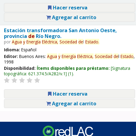
Hacer reserva
Agregar al carrito
Estación transformadora San Antonio Oeste,
provincia
de
Río Negro.
por
Agua
y
Energía
Eléctrica,
Sociedad
de
l
Estado
.
Idioma:
Español
Editor:
Buenos Aires:
Agua
y
Energía
Eléctrica,
Sociedad
de
l
Estado
,
1998
Disponibilidad:
Ítems disponibles para préstamo:
Signatura
topográfica:
621.374.5/A282/v.1
(1).
Hacer reserva
Agregar al carrito