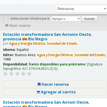
|
|
Seleccionar títulos para:
Hacer reserva
Estación transformadora San Antonio Oeste,
provincia
de
Río Negro
por
Agua
y
Energía
Eléctrica,
Sociedad
de
l
Estado
.
Idioma:
Español
Editor:
Buenos Aires:
Agua
y
Energía
Eléctrica,
Sociedad
de
l
Estado
,
1988
Disponibilidad:
Ítems disponibles para préstamo:
Signatura
topográfica:
621.374.5/A282/v.2
(3).
Hacer reserva
Agregar al carrito
Estación transformadora San Antoni Oeste,
provincia
de
Río Negro