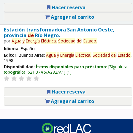
Hacer reserva
Agregar al carrito
Estación transformadora San Antonio Oeste,
provincia
de
Río Negro.
por
Agua
y
Energía
Eléctrica,
Sociedad
de
l
Estado
.
Idioma:
Español
Editor:
Buenos Aires:
Agua
y
Energía
Eléctrica,
Sociedad
de
l
Estado
,
1998
Disponibilidad:
Ítems disponibles para préstamo:
Signatura
topográfica:
621.374.5/A282/v.1
(1).
Hacer reserva
Agregar al carrito