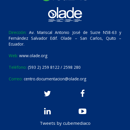
Dirección:
Av. Mariscal Antonio José de Sucre N58-63 y
Fernández Salvador Edif. Olade – San Carlos, Quito –
Ecuador.
Web:
www.olade.org
Teléfono:
(593 2) 259 8122 / 2598 280
Correo:
centro.documentacion@olade.org
Tweets by cubemediaco