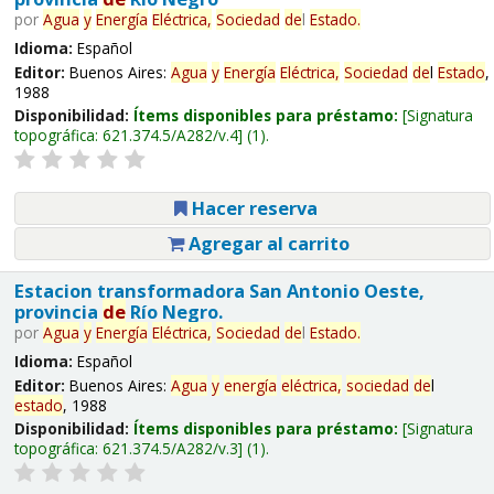
por
Agua
y
Energía
Eléctrica,
Sociedad
de
l
Estado
.
Idioma:
Español
Editor:
Buenos Aires:
Agua
y
Energía
Eléctrica,
Sociedad
de
l
Estado
,
1988
Disponibilidad:
Ítems disponibles para préstamo:
Signatura
topográfica:
621.374.5/A282/v.4
(1).
Hacer reserva
Agregar al carrito
Estacion transformadora San Antonio Oeste,
provincia
de
Río Negro.
por
Agua
y
Energía
Eléctrica,
Sociedad
de
l
Estado
.
Idioma:
Español
Editor:
Buenos Aires:
Agua
y
energía
eléctrica,
sociedad
de
l
estado
, 1988
Disponibilidad:
Ítems disponibles para préstamo:
Signatura
topográfica:
621.374.5/A282/v.3
(1).