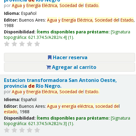
por
Agua
y
Energía
Eléctrica,
Sociedad
de
l
Estado
.
Idioma:
Español
Editor:
Buenos Aires:
Agua
y
Energía
Eléctrica,
Sociedad
de
l
Estado
,
1988
Disponibilidad:
Ítems disponibles para préstamo:
Signatura
topográfica:
621.374.5/A282/v.4
(1).
Hacer reserva
Agregar al carrito
Estacion transformadora San Antonio Oeste,
provincia
de
Río Negro.
por
Agua
y
Energía
Eléctrica,
Sociedad
de
l
Estado
.
Idioma:
Español
Editor:
Buenos Aires:
Agua
y
energía
eléctrica,
sociedad
de
l
estado
, 1988
Disponibilidad:
Ítems disponibles para préstamo:
Signatura
topográfica:
621.374.5/A282/v.3
(1).