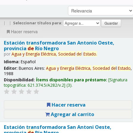
|
|
Seleccionar títulos para:
Hacer reserva
Estación transformadora San Antonio Oeste,
provincia
de
Río Negro
por
Agua
y
Energía
Eléctrica,
Sociedad
de
l
Estado
.
Idioma:
Español
Editor:
Buenos Aires:
Agua
y
Energía
Eléctrica,
Sociedad
de
l
Estado
,
1988
Disponibilidad:
Ítems disponibles para préstamo:
Signatura
topográfica:
621.374.5/A282/v.2
(3).
Hacer reserva
Agregar al carrito
Estación transformadora San Antoni Oeste,
provincia
de
Río Negro