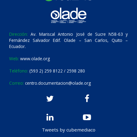
Dirección:
Av. Mariscal Antonio José de Sucre N58-63 y
Fernández Salvador Edif. Olade – San Carlos, Quito –
Ecuador.
Web:
www.olade.org
Teléfono:
(593 2) 259 8122 / 2598 280
Correo:
centro.documentacion@olade.org
Tweets by cubemediaco