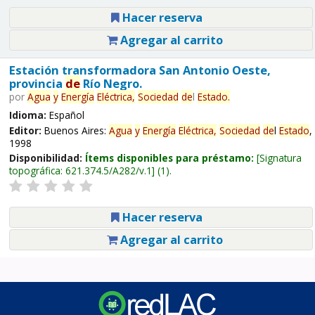
Hacer reserva
Agregar al carrito
Estación transformadora San Antonio Oeste,
provincia
de
Río Negro.
por
Agua
y
Energía
Eléctrica,
Sociedad
de
l
Estado
.
Idioma:
Español
Editor:
Buenos Aires:
Agua
y
Energía
Eléctrica,
Sociedad
de
l
Estado
,
1998
Disponibilidad:
Ítems disponibles para préstamo:
Signatura
topográfica:
621.374.5/A282/v.1
(1).
Hacer reserva
Agregar al carrito