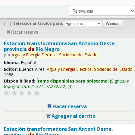
|
|
Seleccionar títulos para:
Hacer reserva
Estación transformadora San Antonio Oeste,
provincia
de
Río Negro
por
Agua
y
Energía
Eléctrica,
Sociedad
de
l
Estado
.
Idioma:
Español
Editor:
Buenos Aires:
Agua
y
Energía
Eléctrica,
Sociedad
de
l
Estado
,
1988
Disponibilidad:
Ítems disponibles para préstamo:
Signatura
topográfica:
621.374.5/A282/v.2
(3).
Hacer reserva
Agregar al carrito
Estación transformadora San Antoni Oeste,
provincia
de
Río Negro