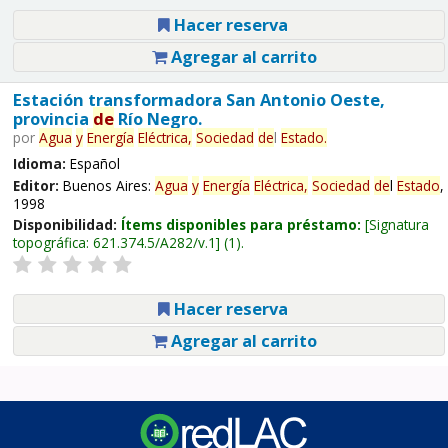
Hacer reserva
Agregar al carrito
Estación transformadora San Antonio Oeste,
provincia
de
Río Negro.
por
Agua
y
Energía
Eléctrica,
Sociedad
de
l
Estado
.
Idioma:
Español
Editor:
Buenos Aires:
Agua
y
Energía
Eléctrica,
Sociedad
de
l
Estado
,
1998
Disponibilidad:
Ítems disponibles para préstamo:
Signatura
topográfica:
621.374.5/A282/v.1
(1).
Hacer reserva
Agregar al carrito