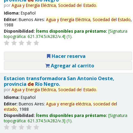
por
Agua
y
Energía
Eléctrica,
Sociedad
de
l
Estado
.
Idioma:
Español
Editor:
Buenos Aires:
Agua
y
Energía
Eléctrica,
Sociedad
de
l
Estado
,
1988
Disponibilidad:
Ítems disponibles para préstamo:
Signatura
topográfica:
621.374.5/A282/v.4
(1).
Hacer reserva
Agregar al carrito
Estacion transformadora San Antonio Oeste,
provincia
de
Río Negro.
por
Agua
y
Energía
Eléctrica,
Sociedad
de
l
Estado
.
Idioma:
Español
Editor:
Buenos Aires:
Agua
y
energía
eléctrica,
sociedad
de
l
estado
, 1988
Disponibilidad:
Ítems disponibles para préstamo:
Signatura
topográfica:
621.374.5/A282/v.3
(1).