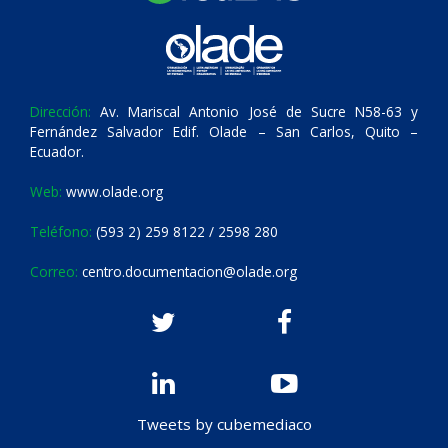
Dirección:
Av. Mariscal Antonio José de Sucre N58-63 y
Fernández Salvador Edif. Olade – San Carlos, Quito –
Ecuador.
Web:
www.olade.org
Teléfono:
(593 2) 259 8122 / 2598 280
Correo:
centro.documentacion@olade.org
Tweets by cubemediaco