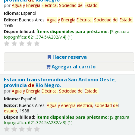
por
Agua
y
Energía
Eléctrica,
Sociedad
de
l
Estado
.
Idioma:
Español
Editor:
Buenos Aires:
Agua
y
Energía
Eléctrica,
Sociedad
de
l
Estado
,
1988
Disponibilidad:
Ítems disponibles para préstamo:
Signatura
topográfica:
621.374.5/A282/v.4
(1).
Hacer reserva
Agregar al carrito
Estacion transformadora San Antonio Oeste,
provincia
de
Río Negro.
por
Agua
y
Energía
Eléctrica,
Sociedad
de
l
Estado
.
Idioma:
Español
Editor:
Buenos Aires:
Agua
y
energía
eléctrica,
sociedad
de
l
estado
, 1988
Disponibilidad:
Ítems disponibles para préstamo:
Signatura
topográfica:
621.374.5/A282/v.3
(1).