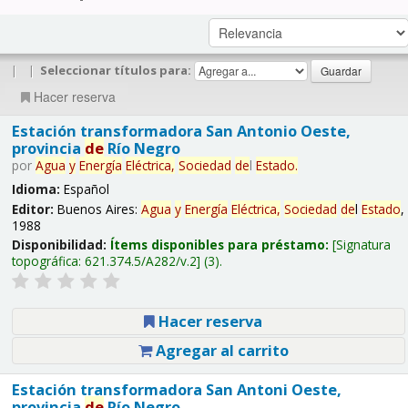
|
|
Seleccionar títulos para:
Hacer reserva
Estación transformadora San Antonio Oeste,
provincia
de
Río Negro
por
Agua
y
Energía
Eléctrica,
Sociedad
de
l
Estado
.
Idioma:
Español
Editor:
Buenos Aires:
Agua
y
Energía
Eléctrica,
Sociedad
de
l
Estado
,
1988
Disponibilidad:
Ítems disponibles para préstamo:
Signatura
topográfica:
621.374.5/A282/v.2
(3).
Hacer reserva
Agregar al carrito
Estación transformadora San Antoni Oeste,
provincia
de
Río Negro