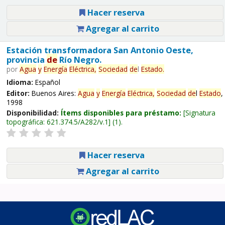
Hacer reserva
Agregar al carrito
Estación transformadora San Antonio Oeste,
provincia
de
Río Negro.
por
Agua
y
Energía
Eléctrica,
Sociedad
de
l
Estado
.
Idioma:
Español
Editor:
Buenos Aires:
Agua
y
Energía
Eléctrica,
Sociedad
de
l
Estado
,
1998
Disponibilidad:
Ítems disponibles para préstamo:
Signatura
topográfica:
621.374.5/A282/v.1
(1).
Hacer reserva
Agregar al carrito