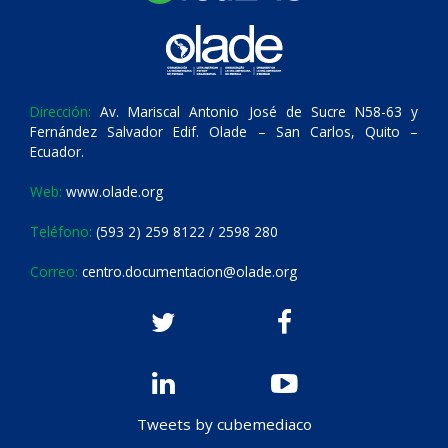
Dirección:
Av. Mariscal Antonio José de Sucre N58-63 y
Fernández Salvador Edif. Olade – San Carlos, Quito –
Ecuador.
Web:
www.olade.org
Teléfono:
(593 2) 259 8122 / 2598 280
Correo:
centro.documentacion@olade.org
Tweets by cubemediaco