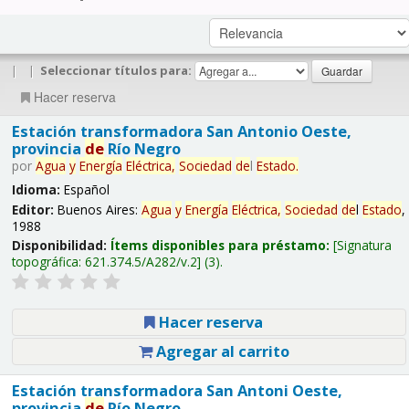
|
|
Seleccionar títulos para:
Hacer reserva
Estación transformadora San Antonio Oeste,
provincia
de
Río Negro
por
Agua
y
Energía
Eléctrica,
Sociedad
de
l
Estado
.
Idioma:
Español
Editor:
Buenos Aires:
Agua
y
Energía
Eléctrica,
Sociedad
de
l
Estado
,
1988
Disponibilidad:
Ítems disponibles para préstamo:
Signatura
topográfica:
621.374.5/A282/v.2
(3).
Hacer reserva
Agregar al carrito
Estación transformadora San Antoni Oeste,
provincia
de
Río Negro