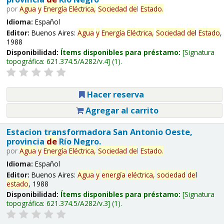
por
Agua
y
Energía
Eléctrica,
Sociedad
de
l
Estado
.
Idioma:
Español
Editor:
Buenos Aires:
Agua
y
Energía
Eléctrica,
Sociedad
de
l
Estado
,
1988
Disponibilidad:
Ítems disponibles para préstamo:
Signatura
topográfica:
621.374.5/A282/v.4
(1).
Hacer reserva
Agregar al carrito
Estacion transformadora San Antonio Oeste,
provincia
de
Río Negro.
por
Agua
y
Energía
Eléctrica,
Sociedad
de
l
Estado
.
Idioma:
Español
Editor:
Buenos Aires:
Agua
y
energía
eléctrica,
sociedad
de
l
estado
, 1988
Disponibilidad:
Ítems disponibles para préstamo:
Signatura
topográfica:
621.374.5/A282/v.3
(1).