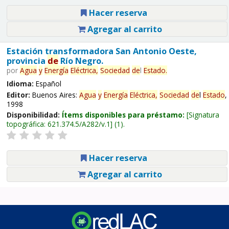
Hacer reserva
Agregar al carrito
Estación transformadora San Antonio Oeste,
provincia
de
Río Negro.
por
Agua
y
Energía
Eléctrica,
Sociedad
de
l
Estado
.
Idioma:
Español
Editor:
Buenos Aires:
Agua
y
Energía
Eléctrica,
Sociedad
de
l
Estado
,
1998
Disponibilidad:
Ítems disponibles para préstamo:
Signatura
topográfica:
621.374.5/A282/v.1
(1).
Hacer reserva
Agregar al carrito