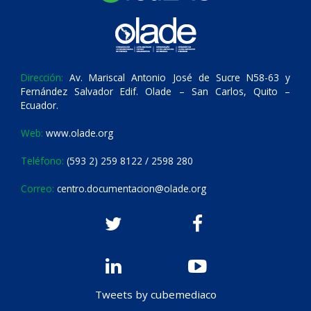
Dirección:
Av. Mariscal Antonio José de Sucre N58-63 y
Fernández Salvador Edif. Olade – San Carlos, Quito –
Ecuador.
Web:
www.olade.org
Teléfono:
(593 2) 259 8122 / 2598 280
Correo:
centro.documentacion@olade.org
Tweets by cubemediaco