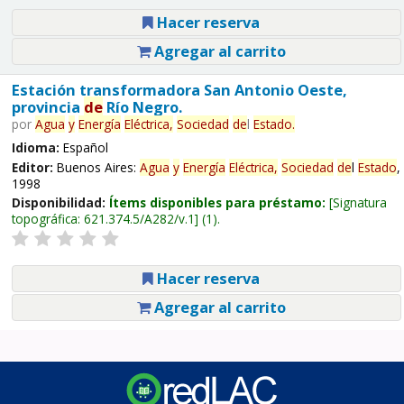
Hacer reserva
Agregar al carrito
Estación transformadora San Antonio Oeste,
provincia
de
Río Negro.
por
Agua
y
Energía
Eléctrica,
Sociedad
de
l
Estado
.
Idioma:
Español
Editor:
Buenos Aires:
Agua
y
Energía
Eléctrica,
Sociedad
de
l
Estado
,
1998
Disponibilidad:
Ítems disponibles para préstamo:
Signatura
topográfica:
621.374.5/A282/v.1
(1).
Hacer reserva
Agregar al carrito