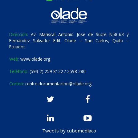
Dirección:
Av. Mariscal Antonio José de Sucre N58-63 y
Fernández Salvador Edif. Olade – San Carlos, Quito –
Ecuador.
Web:
www.olade.org
Teléfono:
(593 2) 259 8122 / 2598 280
Correo:
centro.documentacion@olade.org
Tweets by cubemediaco