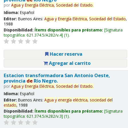
por
Agua
y
Energía
Eléctrica,
Sociedad
de
l
Estado
.
Idioma:
Español
Editor:
Buenos Aires:
Agua
y
Energía
Eléctrica,
Sociedad
de
l
Estado
,
1988
Disponibilidad:
Ítems disponibles para préstamo:
Signatura
topográfica:
621.374.5/A282/v.4
(1).
Hacer reserva
Agregar al carrito
Estacion transformadora San Antonio Oeste,
provincia
de
Río Negro.
por
Agua
y
Energía
Eléctrica,
Sociedad
de
l
Estado
.
Idioma:
Español
Editor:
Buenos Aires:
Agua
y
energía
eléctrica,
sociedad
de
l
estado
, 1988
Disponibilidad:
Ítems disponibles para préstamo:
Signatura
topográfica:
621.374.5/A282/v.3
(1).