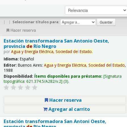
|
|
Seleccionar títulos para:
Hacer reserva
Estación transformadora San Antonio Oeste,
provincia
de
Río Negro
por
Agua
y
Energía
Eléctrica,
Sociedad
de
l
Estado
.
Idioma:
Español
Editor:
Buenos Aires:
Agua
y
Energía
Eléctrica,
Sociedad
de
l
Estado
,
1988
Disponibilidad:
Ítems disponibles para préstamo:
Signatura
topográfica:
621.374.5/A282/v.2
(3).
Hacer reserva
Agregar al carrito
Estación transformadora San Antoni Oeste,
provincia
de
Río Negro