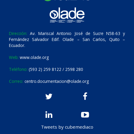
Dirección:
Av. Mariscal Antonio José de Sucre N58-63 y
Fernández Salvador Edif. Olade – San Carlos, Quito –
Ecuador.
Web:
www.olade.org
Teléfono:
(593 2) 259 8122 / 2598 280
Correo:
centro.documentacion@olade.org
Tweets by cubemediaco