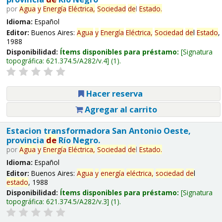
por
Agua
y
Energía
Eléctrica,
Sociedad
de
l
Estado
.
Idioma:
Español
Editor:
Buenos Aires:
Agua
y
Energía
Eléctrica,
Sociedad
de
l
Estado
,
1988
Disponibilidad:
Ítems disponibles para préstamo:
Signatura
topográfica:
621.374.5/A282/v.4
(1).
Hacer reserva
Agregar al carrito
Estacion transformadora San Antonio Oeste,
provincia
de
Río Negro.
por
Agua
y
Energía
Eléctrica,
Sociedad
de
l
Estado
.
Idioma:
Español
Editor:
Buenos Aires:
Agua
y
energía
eléctrica,
sociedad
de
l
estado
, 1988
Disponibilidad:
Ítems disponibles para préstamo:
Signatura
topográfica:
621.374.5/A282/v.3
(1).