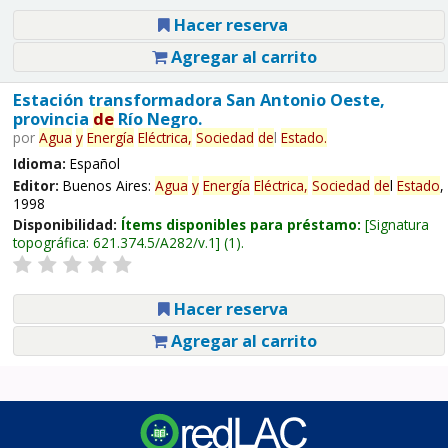
Hacer reserva
Agregar al carrito
Estación transformadora San Antonio Oeste,
provincia
de
Río Negro.
por
Agua
y
Energía
Eléctrica,
Sociedad
de
l
Estado
.
Idioma:
Español
Editor:
Buenos Aires:
Agua
y
Energía
Eléctrica,
Sociedad
de
l
Estado
,
1998
Disponibilidad:
Ítems disponibles para préstamo:
Signatura
topográfica:
621.374.5/A282/v.1
(1).
Hacer reserva
Agregar al carrito