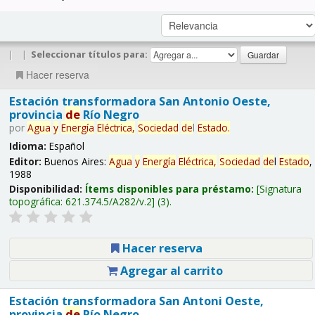
|
|
Seleccionar títulos para:
Hacer reserva
Estación transformadora San Antonio Oeste,
provincia
de
Río Negro
por
Agua
y
Energía
Eléctrica,
Sociedad
de
l
Estado
.
Idioma:
Español
Editor:
Buenos Aires:
Agua
y
Energía
Eléctrica,
Sociedad
de
l
Estado
,
1988
Disponibilidad:
Ítems disponibles para préstamo:
Signatura
topográfica:
621.374.5/A282/v.2
(3).
Hacer reserva
Agregar al carrito
Estación transformadora San Antoni Oeste,
provincia
de
Río Negro