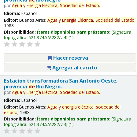
por
Agua
y
Energía
Eléctrica,
Sociedad
de
l
Estado
.
Idioma:
Español
Editor:
Buenos Aires:
Agua
y
Energía
Eléctrica,
Sociedad
de
l
Estado
,
1988
Disponibilidad:
Ítems disponibles para préstamo:
Signatura
topográfica:
621.374.5/A282/v.4
(1).
Hacer reserva
Agregar al carrito
Estacion transformadora San Antonio Oeste,
provincia
de
Río Negro.
por
Agua
y
Energía
Eléctrica,
Sociedad
de
l
Estado
.
Idioma:
Español
Editor:
Buenos Aires:
Agua
y
energía
eléctrica,
sociedad
de
l
estado
, 1988
Disponibilidad:
Ítems disponibles para préstamo:
Signatura
topográfica:
621.374.5/A282/v.3
(1).