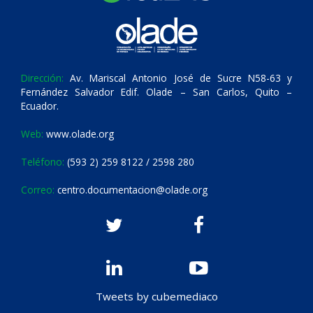
Dirección:
Av. Mariscal Antonio José de Sucre N58-63 y
Fernández Salvador Edif. Olade – San Carlos, Quito –
Ecuador.
Web:
www.olade.org
Teléfono:
(593 2) 259 8122 / 2598 280
Correo:
centro.documentacion@olade.org
Tweets by cubemediaco