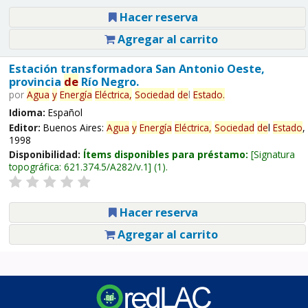
Hacer reserva
Agregar al carrito
Estación transformadora San Antonio Oeste,
provincia
de
Río Negro.
por
Agua
y
Energía
Eléctrica,
Sociedad
de
l
Estado
.
Idioma:
Español
Editor:
Buenos Aires:
Agua
y
Energía
Eléctrica,
Sociedad
de
l
Estado
,
1998
Disponibilidad:
Ítems disponibles para préstamo:
Signatura
topográfica:
621.374.5/A282/v.1
(1).
Hacer reserva
Agregar al carrito