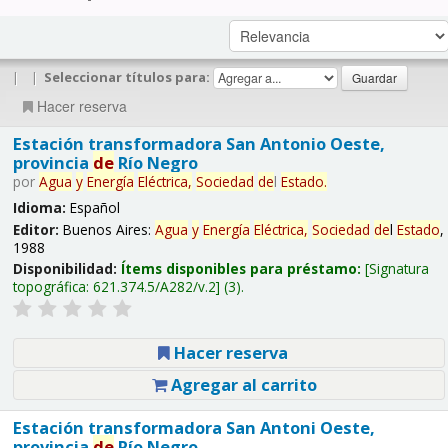
|
|
Seleccionar títulos para:
Hacer reserva
Estación transformadora San Antonio Oeste,
provincia
de
Río Negro
por
Agua
y
Energía
Eléctrica,
Sociedad
de
l
Estado
.
Idioma:
Español
Editor:
Buenos Aires:
Agua
y
Energía
Eléctrica,
Sociedad
de
l
Estado
,
1988
Disponibilidad:
Ítems disponibles para préstamo:
Signatura
topográfica:
621.374.5/A282/v.2
(3).
Hacer reserva
Agregar al carrito
Estación transformadora San Antoni Oeste,
provincia
de
Río Negro