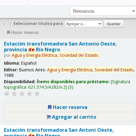
|
|
Seleccionar títulos para:
Hacer reserva
Estación transformadora San Antonio Oeste,
provincia
de
Río Negro
por
Agua
y
Energía
Eléctrica,
Sociedad
de
l
Estado
.
Idioma:
Español
Editor:
Buenos Aires:
Agua
y
Energía
Eléctrica,
Sociedad
de
l
Estado
,
1988
Disponibilidad:
Ítems disponibles para préstamo:
Signatura
topográfica:
621.374.5/A282/v.2
(3).
Hacer reserva
Agregar al carrito
Estación transformadora San Antoni Oeste,
provincia
de
Río Negro