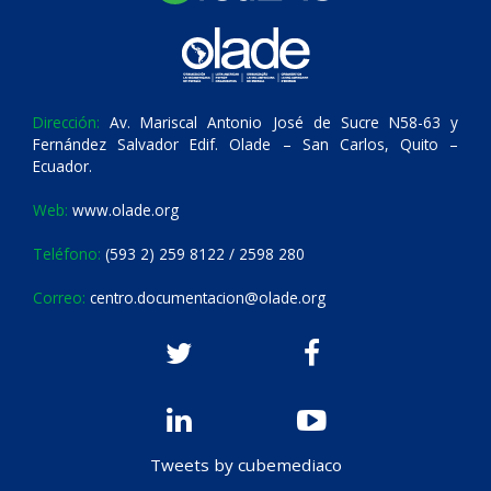
Dirección:
Av. Mariscal Antonio José de Sucre N58-63 y
Fernández Salvador Edif. Olade – San Carlos, Quito –
Ecuador.
Web:
www.olade.org
Teléfono:
(593 2) 259 8122 / 2598 280
Correo:
centro.documentacion@olade.org
Tweets by cubemediaco