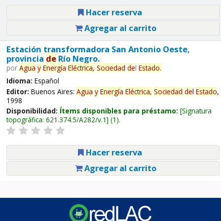
Hacer reserva
Agregar al carrito
Estación transformadora San Antonio Oeste,
provincia
de
Río Negro.
por
Agua
y
Energía
Eléctrica,
Sociedad
de
l
Estado
.
Idioma:
Español
Editor:
Buenos Aires:
Agua
y
Energía
Eléctrica,
Sociedad
de
l
Estado
,
1998
Disponibilidad:
Ítems disponibles para préstamo:
Signatura
topográfica:
621.374.5/A282/v.1
(1).
Hacer reserva
Agregar al carrito