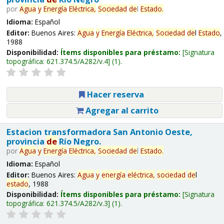
por
Agua
y
Energía
Eléctrica,
Sociedad
de
l
Estado
.
Idioma:
Español
Editor:
Buenos Aires:
Agua
y
Energía
Eléctrica,
Sociedad
de
l
Estado
,
1988
Disponibilidad:
Ítems disponibles para préstamo:
Signatura
topográfica:
621.374.5/A282/v.4
(1).
Hacer reserva
Agregar al carrito
Estacion transformadora San Antonio Oeste,
provincia
de
Río Negro.
por
Agua
y
Energía
Eléctrica,
Sociedad
de
l
Estado
.
Idioma:
Español
Editor:
Buenos Aires:
Agua
y
energía
eléctrica,
sociedad
de
l
estado
, 1988
Disponibilidad:
Ítems disponibles para préstamo:
Signatura
topográfica:
621.374.5/A282/v.3
(1).