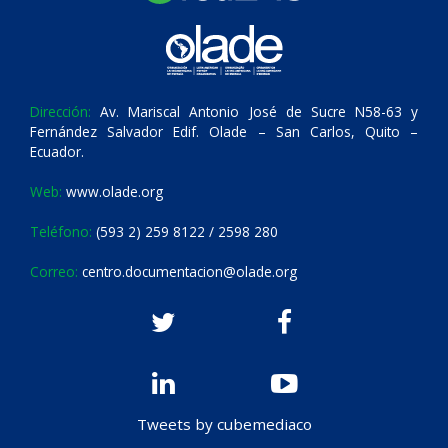
Dirección:
Av. Mariscal Antonio José de Sucre N58-63 y
Fernández Salvador Edif. Olade – San Carlos, Quito –
Ecuador.
Web:
www.olade.org
Teléfono:
(593 2) 259 8122 / 2598 280
Correo:
centro.documentacion@olade.org
Tweets by cubemediaco