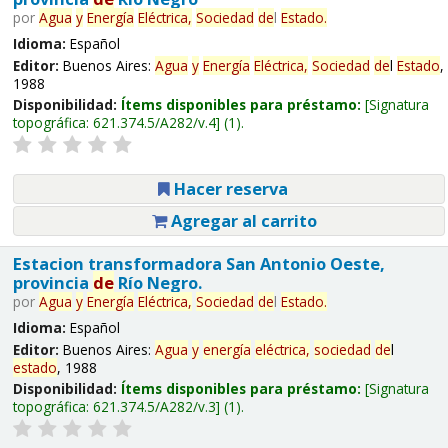
por
Agua
y
Energía
Eléctrica,
Sociedad
de
l
Estado
.
Idioma:
Español
Editor:
Buenos Aires:
Agua
y
Energía
Eléctrica,
Sociedad
de
l
Estado
,
1988
Disponibilidad:
Ítems disponibles para préstamo:
Signatura
topográfica:
621.374.5/A282/v.4
(1).
Hacer reserva
Agregar al carrito
Estacion transformadora San Antonio Oeste,
provincia
de
Río Negro.
por
Agua
y
Energía
Eléctrica,
Sociedad
de
l
Estado
.
Idioma:
Español
Editor:
Buenos Aires:
Agua
y
energía
eléctrica,
sociedad
de
l
estado
, 1988
Disponibilidad:
Ítems disponibles para préstamo:
Signatura
topográfica:
621.374.5/A282/v.3
(1).