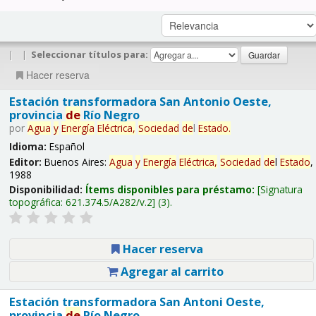
|
|
Seleccionar títulos para:
Hacer reserva
Estación transformadora San Antonio Oeste,
provincia
de
Río Negro
por
Agua
y
Energía
Eléctrica,
Sociedad
de
l
Estado
.
Idioma:
Español
Editor:
Buenos Aires:
Agua
y
Energía
Eléctrica,
Sociedad
de
l
Estado
,
1988
Disponibilidad:
Ítems disponibles para préstamo:
Signatura
topográfica:
621.374.5/A282/v.2
(3).
Hacer reserva
Agregar al carrito
Estación transformadora San Antoni Oeste,
provincia
de
Río Negro