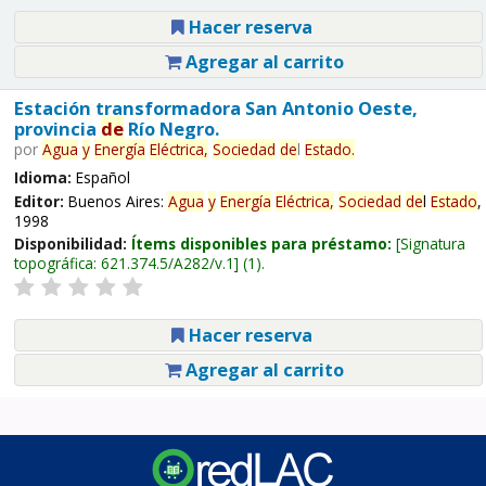
Hacer reserva
Agregar al carrito
Estación transformadora San Antonio Oeste,
provincia
de
Río Negro.
por
Agua
y
Energía
Eléctrica,
Sociedad
de
l
Estado
.
Idioma:
Español
Editor:
Buenos Aires:
Agua
y
Energía
Eléctrica,
Sociedad
de
l
Estado
,
1998
Disponibilidad:
Ítems disponibles para préstamo:
Signatura
topográfica:
621.374.5/A282/v.1
(1).
Hacer reserva
Agregar al carrito