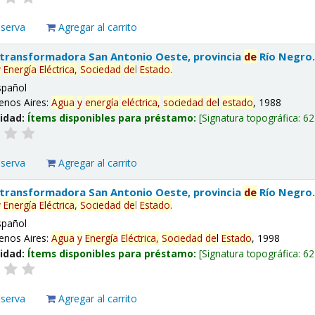
eserva
Agregar al carrito
 transformadora San Antonio Oeste, provincia
de
Río Negro
y
Energía
Eléctrica,
Sociedad
de
l
Estado
.
spañol
enos Aires:
Agua
y
energía
eléctrica,
sociedad
de
l
estado
, 1988
lidad:
Ítems disponibles para préstamo:
Signatura topográfica:
62
eserva
Agregar al carrito
 transformadora San Antonio Oeste, provincia
de
Río Negro
y
Energía
Eléctrica,
Sociedad
de
l
Estado
.
spañol
enos Aires:
Agua
y
Energía
Eléctrica,
Sociedad
de
l
Estado
, 1998
lidad:
Ítems disponibles para préstamo:
Signatura topográfica:
62
eserva
Agregar al carrito