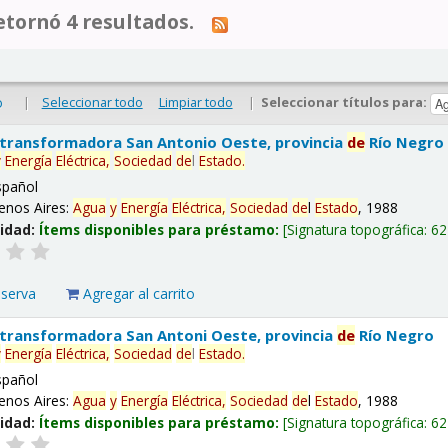
tornó 4 resultados.
|
Seleccionar todo
Limpiar todo
|
Seleccionar títulos para:
o
 transformadora San Antonio Oeste, provincia
de
Río Negro
y
Energía
Eléctrica,
Sociedad
de
l
Estado
.
spañol
enos Aires:
Agua
y
Energía
Eléctrica,
Sociedad
de
l
Estado
, 1988
lidad:
Ítems disponibles para préstamo:
Signatura topográfica:
62
eserva
Agregar al carrito
 transformadora San Antoni Oeste, provincia
de
Río Negro
y
Energía
Eléctrica,
Sociedad
de
l
Estado
.
spañol
enos Aires:
Agua
y
Energía
Eléctrica,
Sociedad
de
l
Estado
, 1988
lidad:
Ítems disponibles para préstamo:
Signatura topográfica:
62