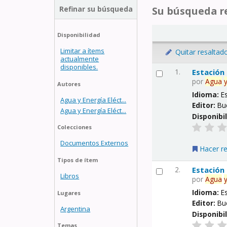
Refinar su búsqueda
Su búsqueda re
Disponibilidad
Limitar a ítems
Quitar resaltad
actualmente
disponibles.
1.
Estación
por
Agua
Autores
Idioma:
E
Agua y Energía Eléct...
Editor:
Bu
Agua y Energía Eléct...
Disponibi
Colecciones
Documentos Externos
Hacer r
Tipos de ítem
2.
Estación
Libros
por
Agua
Idioma:
E
Lugares
Editor:
Bu
Argentina
Disponibi
Temas