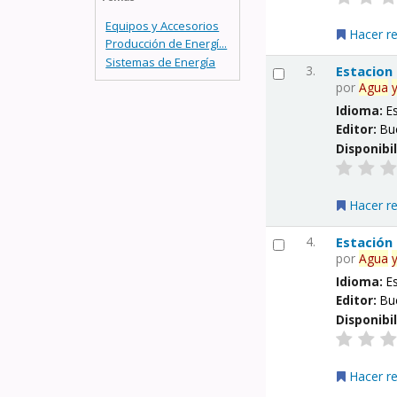
Equipos y Accesorios
Hacer r
Producción de Energí...
Sistemas de Energía
3.
Estacion
por
Agua
Idioma:
E
Editor:
Bu
Disponibi
Hacer r
4.
Estación
por
Agua
Idioma:
E
Editor:
Bu
Disponibi
Hacer r