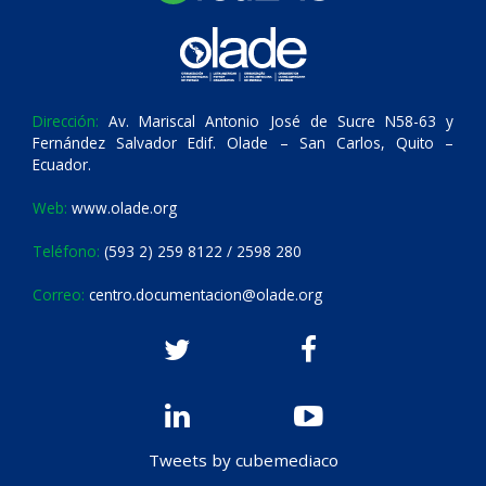
Dirección:
Av. Mariscal Antonio José de Sucre N58-63 y
Fernández Salvador Edif. Olade – San Carlos, Quito –
Ecuador.
Web:
www.olade.org
Teléfono:
(593 2) 259 8122 / 2598 280
Correo:
centro.documentacion@olade.org
Tweets by cubemediaco