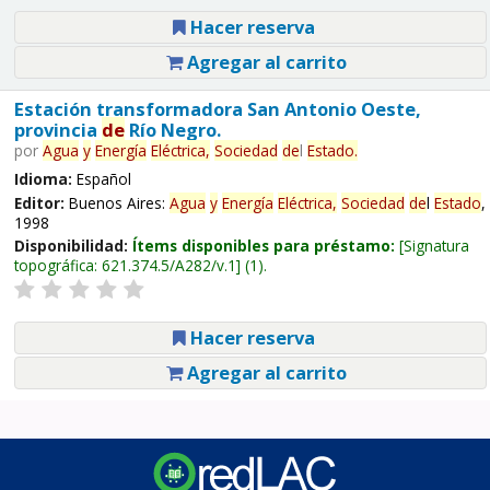
Hacer reserva
Agregar al carrito
Estación transformadora San Antonio Oeste,
provincia
de
Río Negro.
por
Agua
y
Energía
Eléctrica,
Sociedad
de
l
Estado
.
Idioma:
Español
Editor:
Buenos Aires:
Agua
y
Energía
Eléctrica,
Sociedad
de
l
Estado
,
1998
Disponibilidad:
Ítems disponibles para préstamo:
Signatura
topográfica:
621.374.5/A282/v.1
(1).
Hacer reserva
Agregar al carrito