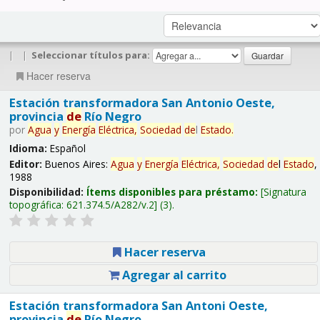
|
|
Seleccionar títulos para:
Hacer reserva
Estación transformadora San Antonio Oeste,
provincia
de
Río Negro
por
Agua
y
Energía
Eléctrica,
Sociedad
de
l
Estado
.
Idioma:
Español
Editor:
Buenos Aires:
Agua
y
Energía
Eléctrica,
Sociedad
de
l
Estado
,
1988
Disponibilidad:
Ítems disponibles para préstamo:
Signatura
topográfica:
621.374.5/A282/v.2
(3).
Hacer reserva
Agregar al carrito
Estación transformadora San Antoni Oeste,
provincia
de
Río Negro