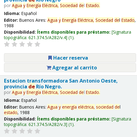
por
Agua
y
Energía
Eléctrica,
Sociedad
de
l
Estado
.
Idioma:
Español
Editor:
Buenos Aires:
Agua
y
Energía
Eléctrica,
Sociedad
de
l
Estado
,
1988
Disponibilidad:
Ítems disponibles para préstamo:
Signatura
topográfica:
621.374.5/A282/v.4
(1).
Hacer reserva
Agregar al carrito
Estacion transformadora San Antonio Oeste,
provincia
de
Río Negro.
por
Agua
y
Energía
Eléctrica,
Sociedad
de
l
Estado
.
Idioma:
Español
Editor:
Buenos Aires:
Agua
y
energía
eléctrica,
sociedad
de
l
estado
, 1988
Disponibilidad:
Ítems disponibles para préstamo:
Signatura
topográfica:
621.374.5/A282/v.3
(1).