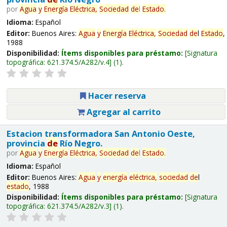
por
Agua
y
Energía
Eléctrica,
Sociedad
de
l
Estado
.
Idioma:
Español
Editor:
Buenos Aires:
Agua
y
Energía
Eléctrica,
Sociedad
de
l
Estado
,
1988
Disponibilidad:
Ítems disponibles para préstamo:
Signatura
topográfica:
621.374.5/A282/v.4
(1).
Hacer reserva
Agregar al carrito
Estacion transformadora San Antonio Oeste,
provincia
de
Río Negro.
por
Agua
y
Energía
Eléctrica,
Sociedad
de
l
Estado
.
Idioma:
Español
Editor:
Buenos Aires:
Agua
y
energía
eléctrica,
sociedad
de
l
estado
, 1988
Disponibilidad:
Ítems disponibles para préstamo:
Signatura
topográfica:
621.374.5/A282/v.3
(1).