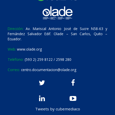
Dirección:
Av. Mariscal Antonio José de Sucre N58-63 y
Fernández Salvador Edif. Olade – San Carlos, Quito –
Ecuador.
Web:
www.olade.org
Teléfono:
(593 2) 259 8122 / 2598 280
Correo:
centro.documentacion@olade.org
Tweets by cubemediaco