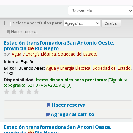
|
|
Seleccionar títulos para:
Hacer reserva
Estación transformadora San Antonio Oeste,
provincia
de
Río Negro
por
Agua
y
Energía
Eléctrica,
Sociedad
de
l
Estado
.
Idioma:
Español
Editor:
Buenos Aires:
Agua
y
Energía
Eléctrica,
Sociedad
de
l
Estado
,
1988
Disponibilidad:
Ítems disponibles para préstamo:
Signatura
topográfica:
621.374.5/A282/v.2
(3).
Hacer reserva
Agregar al carrito
Estación transformadora San Antoni Oeste,
provincia
de
Río Negro