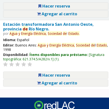
Hacer reserva
Agregar al carrito
Estación transformadora San Antonio Oeste,
provincia
de
Río Negro.
por
Agua
y
Energía
Eléctrica,
Sociedad
de
l
Estado
.
Idioma:
Español
Editor:
Buenos Aires:
Agua
y
Energía
Eléctrica,
Sociedad
de
l
Estado
,
1998
Disponibilidad:
Ítems disponibles para préstamo:
Signatura
topográfica:
621.374.5/A282/v.1
(1).
Hacer reserva
Agregar al carrito