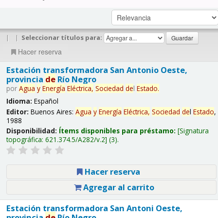
|
|
Seleccionar títulos para:
Hacer reserva
Estación transformadora San Antonio Oeste,
provincia
de
Río Negro
por
Agua
y
Energía
Eléctrica,
Sociedad
de
l
Estado
.
Idioma:
Español
Editor:
Buenos Aires:
Agua
y
Energía
Eléctrica,
Sociedad
de
l
Estado
,
1988
Disponibilidad:
Ítems disponibles para préstamo:
Signatura
topográfica:
621.374.5/A282/v.2
(3).
Hacer reserva
Agregar al carrito
Estación transformadora San Antoni Oeste,
provincia
de
Río Negro