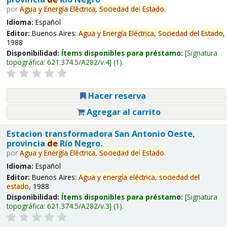
por
Agua
y
Energía
Eléctrica,
Sociedad
de
l
Estado
.
Idioma:
Español
Editor:
Buenos Aires:
Agua
y
Energía
Eléctrica,
Sociedad
de
l
Estado
,
1988
Disponibilidad:
Ítems disponibles para préstamo:
Signatura
topográfica:
621.374.5/A282/v.4
(1).
Hacer reserva
Agregar al carrito
Estacion transformadora San Antonio Oeste,
provincia
de
Río Negro.
por
Agua
y
Energía
Eléctrica,
Sociedad
de
l
Estado
.
Idioma:
Español
Editor:
Buenos Aires:
Agua
y
energía
eléctrica,
sociedad
de
l
estado
, 1988
Disponibilidad:
Ítems disponibles para préstamo:
Signatura
topográfica:
621.374.5/A282/v.3
(1).