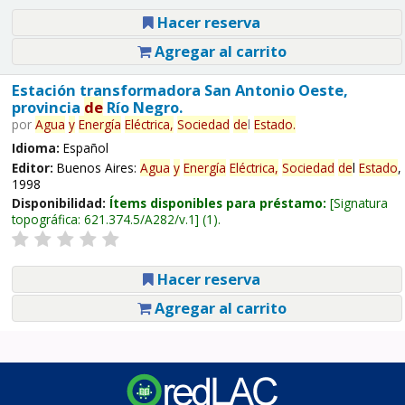
Hacer reserva
Agregar al carrito
Estación transformadora San Antonio Oeste,
provincia
de
Río Negro.
por
Agua
y
Energía
Eléctrica,
Sociedad
de
l
Estado
.
Idioma:
Español
Editor:
Buenos Aires:
Agua
y
Energía
Eléctrica,
Sociedad
de
l
Estado
,
1998
Disponibilidad:
Ítems disponibles para préstamo:
Signatura
topográfica:
621.374.5/A282/v.1
(1).
Hacer reserva
Agregar al carrito