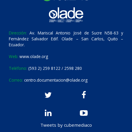
Dirección:
Av. Mariscal Antonio José de Sucre N58-63 y
Fernández Salvador Edif. Olade – San Carlos, Quito –
Ecuador.
Web:
www.olade.org
Teléfono:
(593 2) 259 8122 / 2598 280
Correo:
centro.documentacion@olade.org
Tweets by cubemediaco