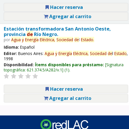
Hacer reserva
Agregar al carrito
Estación transformadora San Antonio Oeste,
provincia
de
Río Negro.
por
Agua
y
Energía
Eléctrica,
Sociedad
de
l
Estado
.
Idioma:
Español
Editor:
Buenos Aires:
Agua
y
Energía
Eléctrica,
Sociedad
de
l
Estado
,
1998
Disponibilidad:
Ítems disponibles para préstamo:
Signatura
topográfica:
621.374.5/A282/v.1
(1).
Hacer reserva
Agregar al carrito