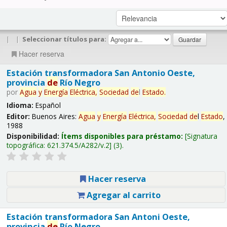
|
|
Seleccionar títulos para:
Hacer reserva
Estación transformadora San Antonio Oeste,
provincia
de
Río Negro
por
Agua
y
Energía
Eléctrica,
Sociedad
de
l
Estado
.
Idioma:
Español
Editor:
Buenos Aires:
Agua
y
Energía
Eléctrica,
Sociedad
de
l
Estado
,
1988
Disponibilidad:
Ítems disponibles para préstamo:
Signatura
topográfica:
621.374.5/A282/v.2
(3).
Hacer reserva
Agregar al carrito
Estación transformadora San Antoni Oeste,
provincia
de
Río Negro