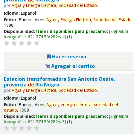
por
Agua
y
Energía
Eléctrica,
Sociedad
de
l
Estado
.
Idioma:
Español
Editor:
Buenos Aires:
Agua
y
Energía
Eléctrica,
Sociedad
de
l
Estado
,
1988
Disponibilidad:
Ítems disponibles para préstamo:
Signatura
topográfica:
621.374.5/A282/v.4
(1).
Hacer reserva
Agregar al carrito
Estacion transformadora San Antonio Oeste,
provincia
de
Río Negro.
por
Agua
y
Energía
Eléctrica,
Sociedad
de
l
Estado
.
Idioma:
Español
Editor:
Buenos Aires:
Agua
y
energía
eléctrica,
sociedad
de
l
estado
, 1988
Disponibilidad:
Ítems disponibles para préstamo:
Signatura
topográfica:
621.374.5/A282/v.3
(1).