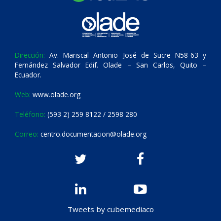
Dirección:
Av. Mariscal Antonio José de Sucre N58-63 y
Fernández Salvador Edif. Olade – San Carlos, Quito –
Ecuador.
Web:
www.olade.org
Teléfono:
(593 2) 259 8122 / 2598 280
Correo:
centro.documentacion@olade.org
Tweets by cubemediaco