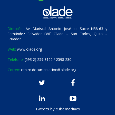
Dirección:
Av. Mariscal Antonio José de Sucre N58-63 y
Fernández Salvador Edif. Olade – San Carlos, Quito –
Ecuador.
Web:
www.olade.org
Teléfono:
(593 2) 259 8122 / 2598 280
Correo:
centro.documentacion@olade.org
Tweets by cubemediaco