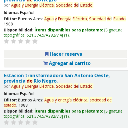
por
Agua
y
Energía
Eléctrica,
Sociedad
de
l
Estado
.
Idioma:
Español
Editor:
Buenos Aires:
Agua
y
Energía
Eléctrica,
Sociedad
de
l
Estado
,
1988
Disponibilidad:
Ítems disponibles para préstamo:
Signatura
topográfica:
621.374.5/A282/v.4
(1).
Hacer reserva
Agregar al carrito
Estacion transformadora San Antonio Oeste,
provincia
de
Río Negro.
por
Agua
y
Energía
Eléctrica,
Sociedad
de
l
Estado
.
Idioma:
Español
Editor:
Buenos Aires:
Agua
y
energía
eléctrica,
sociedad
de
l
estado
, 1988
Disponibilidad:
Ítems disponibles para préstamo:
Signatura
topográfica:
621.374.5/A282/v.3
(1).