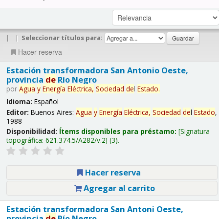
|
|
Seleccionar títulos para:
Hacer reserva
Estación transformadora San Antonio Oeste,
provincia
de
Río Negro
por
Agua
y
Energía
Eléctrica,
Sociedad
de
l
Estado
.
Idioma:
Español
Editor:
Buenos Aires:
Agua
y
Energía
Eléctrica,
Sociedad
de
l
Estado
,
1988
Disponibilidad:
Ítems disponibles para préstamo:
Signatura
topográfica:
621.374.5/A282/v.2
(3).
Hacer reserva
Agregar al carrito
Estación transformadora San Antoni Oeste,
provincia
de
Río Negro