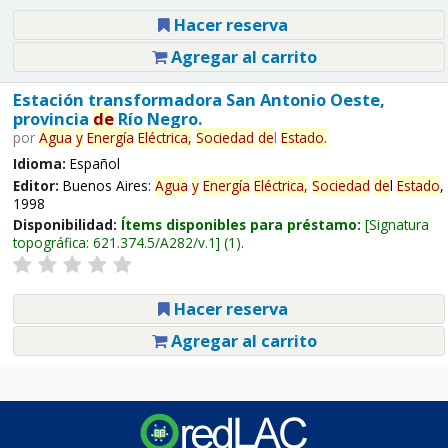
Hacer reserva
Agregar al carrito
Estación transformadora San Antonio Oeste,
provincia
de
Río Negro.
por
Agua
y
Energía
Eléctrica,
Sociedad
de
l
Estado
.
Idioma:
Español
Editor:
Buenos Aires:
Agua
y
Energía
Eléctrica,
Sociedad
de
l
Estado
,
1998
Disponibilidad:
Ítems disponibles para préstamo:
Signatura
topográfica:
621.374.5/A282/v.1
(1).
Hacer reserva
Agregar al carrito