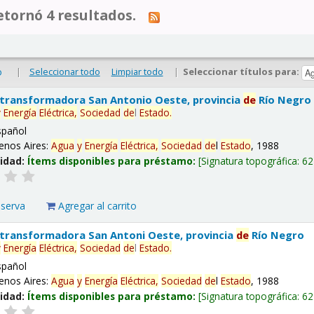
tornó 4 resultados.
|
Seleccionar todo
Limpiar todo
|
Seleccionar títulos para:
o
 transformadora San Antonio Oeste, provincia
de
Río Negro
y
Energía
Eléctrica,
Sociedad
de
l
Estado
.
spañol
enos Aires:
Agua
y
Energía
Eléctrica,
Sociedad
de
l
Estado
, 1988
lidad:
Ítems disponibles para préstamo:
Signatura topográfica:
62
eserva
Agregar al carrito
 transformadora San Antoni Oeste, provincia
de
Río Negro
y
Energía
Eléctrica,
Sociedad
de
l
Estado
.
spañol
enos Aires:
Agua
y
Energía
Eléctrica,
Sociedad
de
l
Estado
, 1988
lidad:
Ítems disponibles para préstamo:
Signatura topográfica:
62