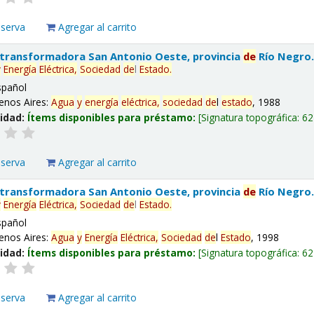
eserva
Agregar al carrito
 transformadora San Antonio Oeste, provincia
de
Río Negro
y
Energía
Eléctrica,
Sociedad
de
l
Estado
.
spañol
enos Aires:
Agua
y
energía
eléctrica,
sociedad
de
l
estado
, 1988
lidad:
Ítems disponibles para préstamo:
Signatura topográfica:
62
eserva
Agregar al carrito
 transformadora San Antonio Oeste, provincia
de
Río Negro
y
Energía
Eléctrica,
Sociedad
de
l
Estado
.
spañol
enos Aires:
Agua
y
Energía
Eléctrica,
Sociedad
de
l
Estado
, 1998
lidad:
Ítems disponibles para préstamo:
Signatura topográfica:
62
eserva
Agregar al carrito