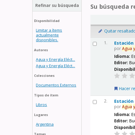
Refinar su búsqueda
Su búsqueda re
Disponibilidad
Limitar a ítems
Quitar resaltad
actualmente
disponibles.
1.
Estación
por
Agua
Autores
Idioma:
E
Agua y Energía Eléct...
Editor:
Bu
Agua y Energía Eléct...
Disponibi
Colecciones
Documentos Externos
Hacer r
Tipos de ítem
2.
Estación
Libros
por
Agua
Idioma:
E
Lugares
Editor:
Bu
Argentina
Disponibi
Temas