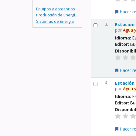
Equipos y Accesorios
Hacer r
Producción de Energí...
Sistemas de Energía
3.
Estacion
por
Agua
Idioma:
E
Editor:
Bu
Disponibi
Hacer r
4.
Estación
por
Agua
Idioma:
E
Editor:
Bu
Disponibi
Hacer r