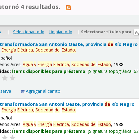
tornó 4 resultados.
|
Seleccionar todo
Limpiar todo
|
Seleccionar títulos para:
o
 transformadora San Antonio Oeste, provincia
de
Río Negro
y
Energía
Eléctrica,
Sociedad
de
l
Estado
.
spañol
enos Aires:
Agua
y
Energía
Eléctrica,
Sociedad
de
l
Estado
, 1988
lidad:
Ítems disponibles para préstamo:
Signatura topográfica:
62
eserva
Agregar al carrito
 transformadora San Antoni Oeste, provincia
de
Río Negro
y
Energía
Eléctrica,
Sociedad
de
l
Estado
.
spañol
enos Aires:
Agua
y
Energía
Eléctrica,
Sociedad
de
l
Estado
, 1988
lidad:
Ítems disponibles para préstamo:
Signatura topográfica:
62