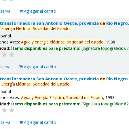
eserva
Agregar al carrito
 transformadora San Antonio Oeste, provincia
de
Río Negro
y
Energía
Eléctrica,
Sociedad
de
l
Estado
.
spañol
enos Aires:
Agua
y
energía
eléctrica,
sociedad
de
l
estado
, 1988
lidad:
Ítems disponibles para préstamo:
Signatura topográfica:
62
eserva
Agregar al carrito
 transformadora San Antonio Oeste, provincia
de
Río Negro
y
Energía
Eléctrica,
Sociedad
de
l
Estado
.
spañol
enos Aires:
Agua
y
Energía
Eléctrica,
Sociedad
de
l
Estado
, 1998
lidad:
Ítems disponibles para préstamo:
Signatura topográfica:
62
eserva
Agregar al carrito