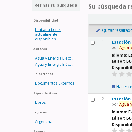
Refinar su búsqueda
Su búsqueda re
Disponibilidad
Limitar a ítems
Quitar resaltad
actualmente
disponibles.
1.
Estación
por
Agua
Autores
Idioma:
E
Agua y Energía Eléct...
Editor:
Bu
Agua y Energía Eléct...
Disponibi
Colecciones
Documentos Externos
Hacer r
Tipos de ítem
2.
Estación
Libros
por
Agua
Idioma:
E
Lugares
Editor:
Bu
Argentina
Disponibi
Temas