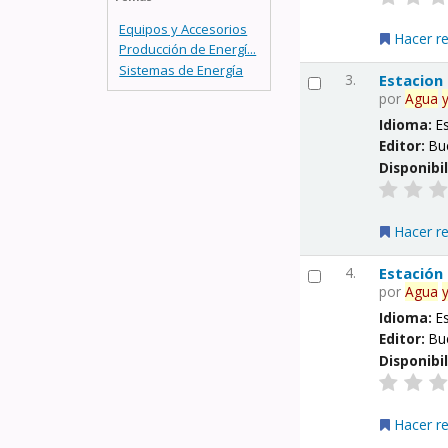
Equipos y Accesorios
Hacer r
Producción de Energí...
Sistemas de Energía
3.
Estacion
por
Agua
Idioma:
E
Editor:
Bu
Disponibi
Hacer r
4.
Estación
por
Agua
Idioma:
E
Editor:
Bu
Disponibi
Hacer r