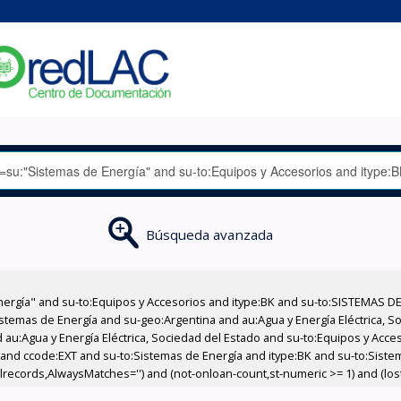
Búsqueda avanzada
nergía" and su-to:Equipos y Accesorios and itype:BK and su-to:SISTEMAS D
stemas de Energía and su-geo:Argentina and au:Agua y Energía Eléctrica, Soc
 au:Agua y Energía Eléctrica, Sociedad del Estado and su-to:Equipos y Acce
 and ccode:EXT and su-to:Sistemas de Energía and itype:BK and su-to:Sist
llrecords,AlwaysMatches='') and (not-onloan-count,st-numeric >= 1) and (lost