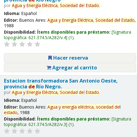
por
Agua
y
Energía
Eléctrica,
Sociedad
de
l
Estado
.
Idioma:
Español
Editor:
Buenos Aires:
Agua
y
Energía
Eléctrica,
Sociedad
de
l
Estado
,
1988
Disponibilidad:
Ítems disponibles para préstamo:
Signatura
topográfica:
621.374.5/A282/v.4
(1).
Hacer reserva
Agregar al carrito
Estacion transformadora San Antonio Oeste,
provincia
de
Río Negro.
por
Agua
y
Energía
Eléctrica,
Sociedad
de
l
Estado
.
Idioma:
Español
Editor:
Buenos Aires:
Agua
y
energía
eléctrica,
sociedad
de
l
estado
, 1988
Disponibilidad:
Ítems disponibles para préstamo:
Signatura
topográfica:
621.374.5/A282/v.3
(1).