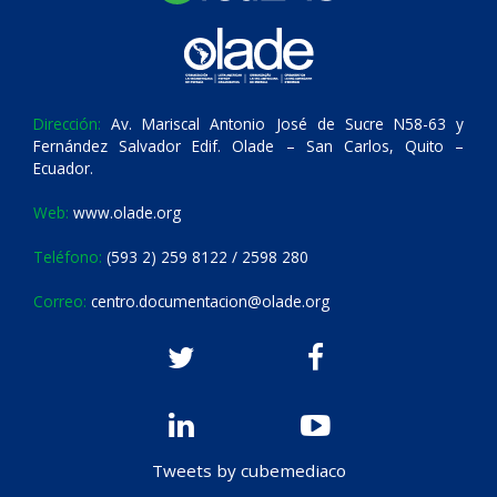
Dirección:
Av. Mariscal Antonio José de Sucre N58-63 y
Fernández Salvador Edif. Olade – San Carlos, Quito –
Ecuador.
Web:
www.olade.org
Teléfono:
(593 2) 259 8122 / 2598 280
Correo:
centro.documentacion@olade.org
Tweets by cubemediaco