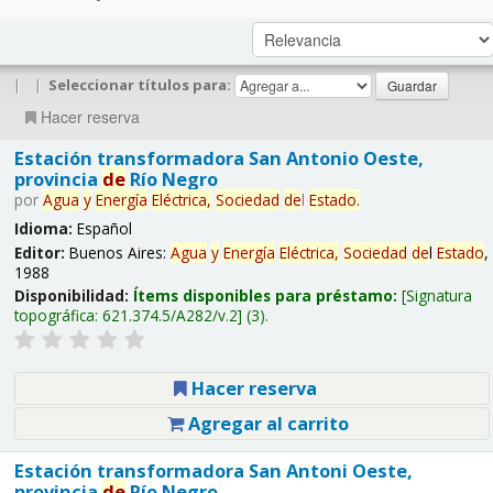
|
|
Seleccionar títulos para:
Hacer reserva
Estación transformadora San Antonio Oeste,
provincia
de
Río Negro
por
Agua
y
Energía
Eléctrica,
Sociedad
de
l
Estado
.
Idioma:
Español
Editor:
Buenos Aires:
Agua
y
Energía
Eléctrica,
Sociedad
de
l
Estado
,
1988
Disponibilidad:
Ítems disponibles para préstamo:
Signatura
topográfica:
621.374.5/A282/v.2
(3).
Hacer reserva
Agregar al carrito
Estación transformadora San Antoni Oeste,
provincia
de
Río Negro