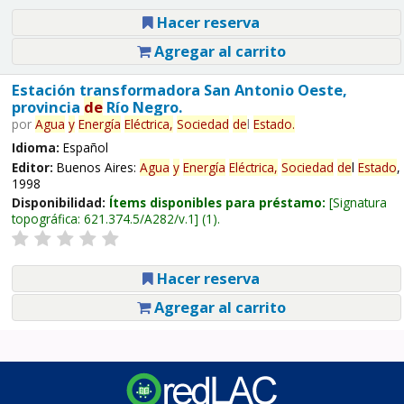
Hacer reserva
Agregar al carrito
Estación transformadora San Antonio Oeste,
provincia
de
Río Negro.
por
Agua
y
Energía
Eléctrica,
Sociedad
de
l
Estado
.
Idioma:
Español
Editor:
Buenos Aires:
Agua
y
Energía
Eléctrica,
Sociedad
de
l
Estado
,
1998
Disponibilidad:
Ítems disponibles para préstamo:
Signatura
topográfica:
621.374.5/A282/v.1
(1).
Hacer reserva
Agregar al carrito