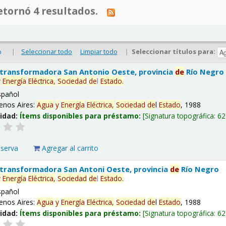
tornó 4 resultados.
|
Seleccionar todo
Limpiar todo
|
Seleccionar títulos para:
o
 transformadora San Antonio Oeste, provincia
de
Río Negro
y
Energía
Eléctrica,
Sociedad
de
l
Estado
.
spañol
enos Aires:
Agua
y
Energía
Eléctrica,
Sociedad
de
l
Estado
, 1988
lidad:
Ítems disponibles para préstamo:
Signatura topográfica:
62
eserva
Agregar al carrito
 transformadora San Antoni Oeste, provincia
de
Río Negro
y
Energía
Eléctrica,
Sociedad
de
l
Estado
.
spañol
enos Aires:
Agua
y
Energía
Eléctrica,
Sociedad
de
l
Estado
, 1988
lidad:
Ítems disponibles para préstamo:
Signatura topográfica:
62