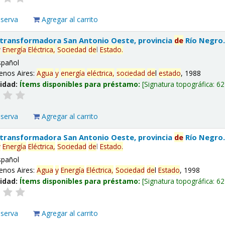
eserva
Agregar al carrito
 transformadora San Antonio Oeste, provincia
de
Río Negro
y
Energía
Eléctrica,
Sociedad
de
l
Estado
.
spañol
enos Aires:
Agua
y
energía
eléctrica,
sociedad
de
l
estado
, 1988
lidad:
Ítems disponibles para préstamo:
Signatura topográfica:
62
eserva
Agregar al carrito
 transformadora San Antonio Oeste, provincia
de
Río Negro
y
Energía
Eléctrica,
Sociedad
de
l
Estado
.
spañol
enos Aires:
Agua
y
Energía
Eléctrica,
Sociedad
de
l
Estado
, 1998
lidad:
Ítems disponibles para préstamo:
Signatura topográfica:
62
eserva
Agregar al carrito