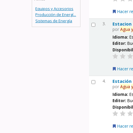
Equipos y Accesorios
Hacer r
Producción de Energí...
Sistemas de Energía
3.
Estacion
por
Agua
Idioma:
E
Editor:
Bu
Disponibi
Hacer r
4.
Estación
por
Agua
Idioma:
E
Editor:
Bu
Disponibi
Hacer r