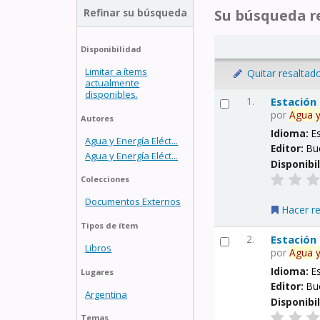
Refinar su búsqueda
Su búsqueda re
Disponibilidad
Limitar a ítems
Quitar resaltad
actualmente
disponibles.
1.
Estación
por
Agua
Autores
Idioma:
E
Agua y Energía Eléct...
Editor:
Bu
Agua y Energía Eléct...
Disponibi
Colecciones
Documentos Externos
Hacer r
Tipos de ítem
2.
Estación
Libros
por
Agua
Idioma:
E
Lugares
Editor:
Bu
Argentina
Disponibi
Temas