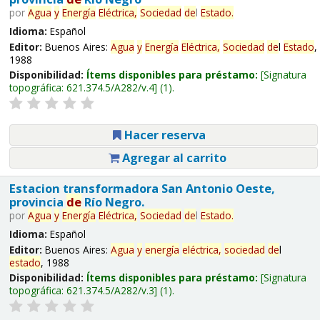
por
Agua
y
Energía
Eléctrica,
Sociedad
de
l
Estado
.
Idioma:
Español
Editor:
Buenos Aires:
Agua
y
Energía
Eléctrica,
Sociedad
de
l
Estado
,
1988
Disponibilidad:
Ítems disponibles para préstamo:
Signatura
topográfica:
621.374.5/A282/v.4
(1).
Hacer reserva
Agregar al carrito
Estacion transformadora San Antonio Oeste,
provincia
de
Río Negro.
por
Agua
y
Energía
Eléctrica,
Sociedad
de
l
Estado
.
Idioma:
Español
Editor:
Buenos Aires:
Agua
y
energía
eléctrica,
sociedad
de
l
estado
, 1988
Disponibilidad:
Ítems disponibles para préstamo:
Signatura
topográfica:
621.374.5/A282/v.3
(1).