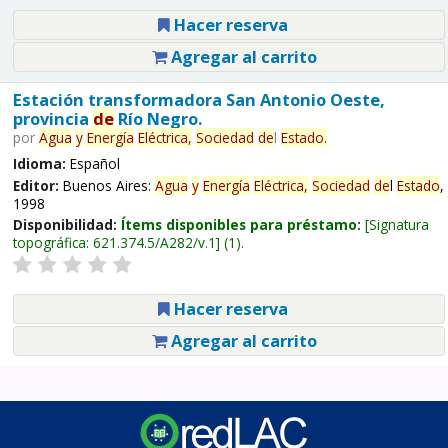
Hacer reserva
Agregar al carrito
Estación transformadora San Antonio Oeste,
provincia
de
Río Negro.
por
Agua
y
Energía
Eléctrica,
Sociedad
de
l
Estado
.
Idioma:
Español
Editor:
Buenos Aires:
Agua
y
Energía
Eléctrica,
Sociedad
de
l
Estado
,
1998
Disponibilidad:
Ítems disponibles para préstamo:
Signatura
topográfica:
621.374.5/A282/v.1
(1).
Hacer reserva
Agregar al carrito