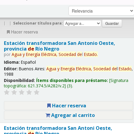
|
|
Seleccionar títulos para:
Hacer reserva
Estación transformadora San Antonio Oeste,
provincia
de
Río Negro
por
Agua
y
Energía
Eléctrica,
Sociedad
de
l
Estado
.
Idioma:
Español
Editor:
Buenos Aires:
Agua
y
Energía
Eléctrica,
Sociedad
de
l
Estado
,
1988
Disponibilidad:
Ítems disponibles para préstamo:
Signatura
topográfica:
621.374.5/A282/v.2
(3).
Hacer reserva
Agregar al carrito
Estación transformadora San Antoni Oeste,
provincia
de
Río Negro