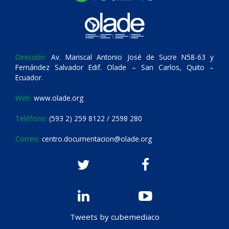
Dirección:
Av. Mariscal Antonio José de Sucre N58-63 y
Fernández Salvador Edif. Olade – San Carlos, Quito –
Ecuador.
Web:
www.olade.org
Teléfono:
(593 2) 259 8122 / 2598 280
Correo:
centro.documentacion@olade.org
Tweets by cubemediaco