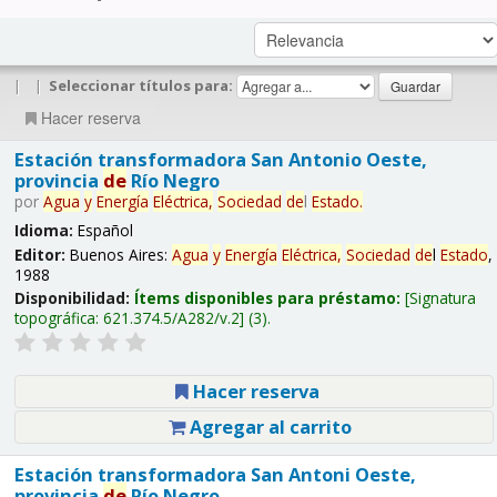
|
|
Seleccionar títulos para:
Hacer reserva
Estación transformadora San Antonio Oeste,
provincia
de
Río Negro
por
Agua
y
Energía
Eléctrica,
Sociedad
de
l
Estado
.
Idioma:
Español
Editor:
Buenos Aires:
Agua
y
Energía
Eléctrica,
Sociedad
de
l
Estado
,
1988
Disponibilidad:
Ítems disponibles para préstamo:
Signatura
topográfica:
621.374.5/A282/v.2
(3).
Hacer reserva
Agregar al carrito
Estación transformadora San Antoni Oeste,
provincia
de
Río Negro