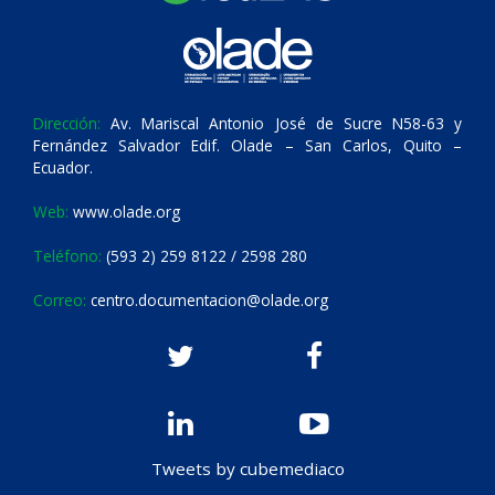
Dirección:
Av. Mariscal Antonio José de Sucre N58-63 y
Fernández Salvador Edif. Olade – San Carlos, Quito –
Ecuador.
Web:
www.olade.org
Teléfono:
(593 2) 259 8122 / 2598 280
Correo:
centro.documentacion@olade.org
Tweets by cubemediaco