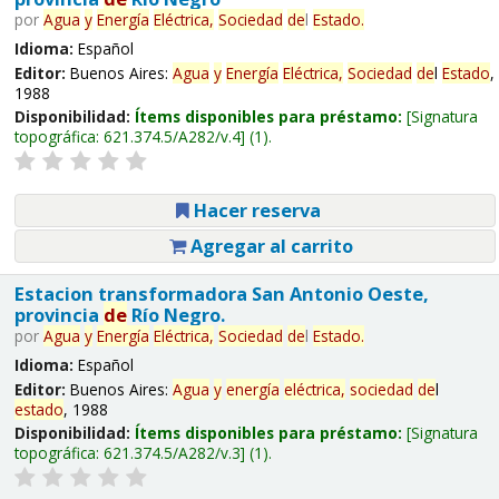
por
Agua
y
Energía
Eléctrica,
Sociedad
de
l
Estado
.
Idioma:
Español
Editor:
Buenos Aires:
Agua
y
Energía
Eléctrica,
Sociedad
de
l
Estado
,
1988
Disponibilidad:
Ítems disponibles para préstamo:
Signatura
topográfica:
621.374.5/A282/v.4
(1).
Hacer reserva
Agregar al carrito
Estacion transformadora San Antonio Oeste,
provincia
de
Río Negro.
por
Agua
y
Energía
Eléctrica,
Sociedad
de
l
Estado
.
Idioma:
Español
Editor:
Buenos Aires:
Agua
y
energía
eléctrica,
sociedad
de
l
estado
, 1988
Disponibilidad:
Ítems disponibles para préstamo:
Signatura
topográfica:
621.374.5/A282/v.3
(1).