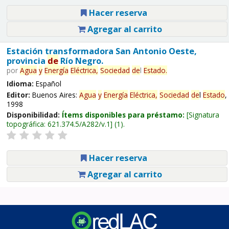
Hacer reserva
Agregar al carrito
Estación transformadora San Antonio Oeste,
provincia
de
Río Negro.
por
Agua
y
Energía
Eléctrica,
Sociedad
de
l
Estado
.
Idioma:
Español
Editor:
Buenos Aires:
Agua
y
Energía
Eléctrica,
Sociedad
de
l
Estado
,
1998
Disponibilidad:
Ítems disponibles para préstamo:
Signatura
topográfica:
621.374.5/A282/v.1
(1).
Hacer reserva
Agregar al carrito