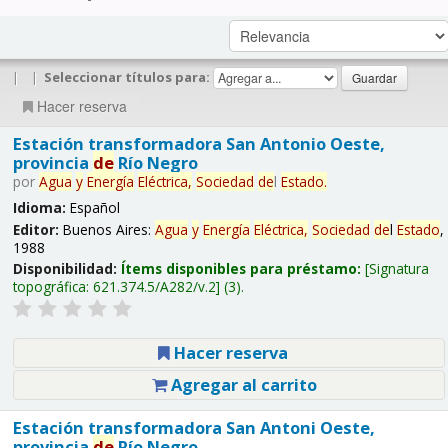
|
|
Seleccionar títulos para:
Hacer reserva
Estación transformadora San Antonio Oeste,
provincia
de
Río Negro
por
Agua
y
Energía
Eléctrica,
Sociedad
de
l
Estado
.
Idioma:
Español
Editor:
Buenos Aires:
Agua
y
Energía
Eléctrica,
Sociedad
de
l
Estado
,
1988
Disponibilidad:
Ítems disponibles para préstamo:
Signatura
topográfica:
621.374.5/A282/v.2
(3).
Hacer reserva
Agregar al carrito
Estación transformadora San Antoni Oeste,
provincia
de
Río Negro