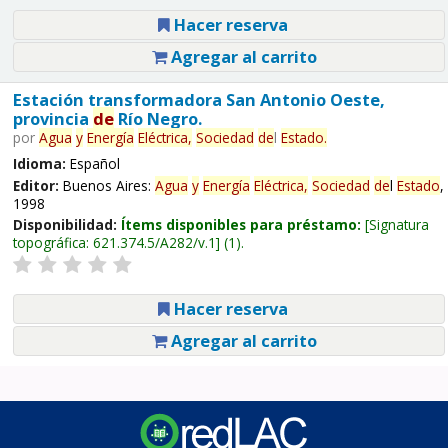
Hacer reserva
Agregar al carrito
Estación transformadora San Antonio Oeste,
provincia
de
Río Negro.
por
Agua
y
Energía
Eléctrica,
Sociedad
de
l
Estado
.
Idioma:
Español
Editor:
Buenos Aires:
Agua
y
Energía
Eléctrica,
Sociedad
de
l
Estado
,
1998
Disponibilidad:
Ítems disponibles para préstamo:
Signatura
topográfica:
621.374.5/A282/v.1
(1).
Hacer reserva
Agregar al carrito