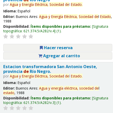
por
Agua
y
Energía
Eléctrica,
Sociedad
de
l
Estado
.
Idioma:
Español
Editor:
Buenos Aires:
Agua
y
Energía
Eléctrica,
Sociedad
de
l
Estado
,
1988
Disponibilidad:
Ítems disponibles para préstamo:
Signatura
topográfica:
621.374.5/A282/v.4
(1).
Hacer reserva
Agregar al carrito
Estacion transformadora San Antonio Oeste,
provincia
de
Río Negro.
por
Agua
y
Energía
Eléctrica,
Sociedad
de
l
Estado
.
Idioma:
Español
Editor:
Buenos Aires:
Agua
y
energía
eléctrica,
sociedad
de
l
estado
, 1988
Disponibilidad:
Ítems disponibles para préstamo:
Signatura
topográfica:
621.374.5/A282/v.3
(1).