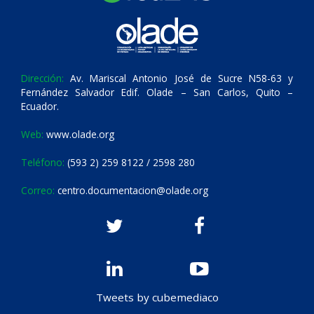
Dirección:
Av. Mariscal Antonio José de Sucre N58-63 y
Fernández Salvador Edif. Olade – San Carlos, Quito –
Ecuador.
Web:
www.olade.org
Teléfono:
(593 2) 259 8122 / 2598 280
Correo:
centro.documentacion@olade.org
Tweets by cubemediaco