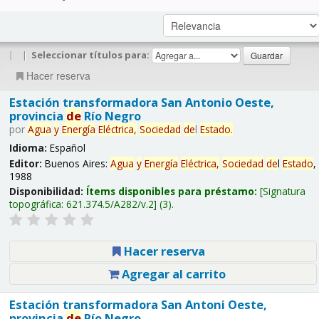
|
|
Seleccionar títulos para:
Hacer reserva
Estación transformadora San Antonio Oeste,
provincia
de
Río Negro
por
Agua
y
Energía
Eléctrica,
Sociedad
de
l
Estado
.
Idioma:
Español
Editor:
Buenos Aires:
Agua
y
Energía
Eléctrica,
Sociedad
de
l
Estado
,
1988
Disponibilidad:
Ítems disponibles para préstamo:
Signatura
topográfica:
621.374.5/A282/v.2
(3).
Hacer reserva
Agregar al carrito
Estación transformadora San Antoni Oeste,
provincia
de
Río Negro