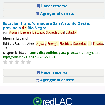
Hacer reserva
Agregar al carrito
Estación transformadora San Antonio Oeste,
provincia
de
Río Negro.
por
Agua
y
Energía
Eléctrica,
Sociedad
de
l
Estado
.
Idioma:
Español
Editor:
Buenos Aires:
Agua
y
Energía
Eléctrica,
Sociedad
de
l
Estado
,
1998
Disponibilidad:
Ítems disponibles para préstamo:
Signatura
topográfica:
621.374.5/A282/v.1
(1).
Hacer reserva
Agregar al carrito