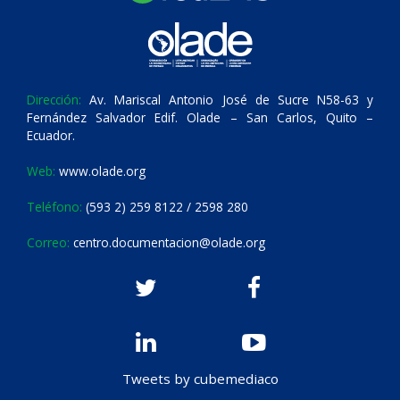
Dirección:
Av. Mariscal Antonio José de Sucre N58-63 y
Fernández Salvador Edif. Olade – San Carlos, Quito –
Ecuador.
Web:
www.olade.org
Teléfono:
(593 2) 259 8122 / 2598 280
Correo:
centro.documentacion@olade.org
Tweets by cubemediaco