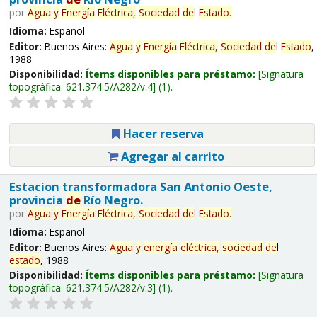
por
Agua
y
Energía
Eléctrica,
Sociedad
de
l
Estado
.
Idioma:
Español
Editor:
Buenos Aires:
Agua
y
Energía
Eléctrica,
Sociedad
de
l
Estado
,
1988
Disponibilidad:
Ítems disponibles para préstamo:
Signatura
topográfica:
621.374.5/A282/v.4
(1).
Hacer reserva
Agregar al carrito
Estacion transformadora San Antonio Oeste,
provincia
de
Río Negro.
por
Agua
y
Energía
Eléctrica,
Sociedad
de
l
Estado
.
Idioma:
Español
Editor:
Buenos Aires:
Agua
y
energía
eléctrica,
sociedad
de
l
estado
, 1988
Disponibilidad:
Ítems disponibles para préstamo:
Signatura
topográfica:
621.374.5/A282/v.3
(1).