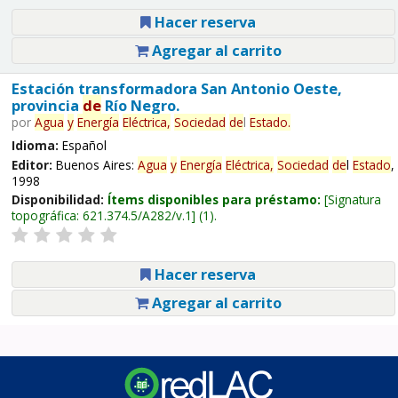
Hacer reserva
Agregar al carrito
Estación transformadora San Antonio Oeste,
provincia
de
Río Negro.
por
Agua
y
Energía
Eléctrica,
Sociedad
de
l
Estado
.
Idioma:
Español
Editor:
Buenos Aires:
Agua
y
Energía
Eléctrica,
Sociedad
de
l
Estado
,
1998
Disponibilidad:
Ítems disponibles para préstamo:
Signatura
topográfica:
621.374.5/A282/v.1
(1).
Hacer reserva
Agregar al carrito