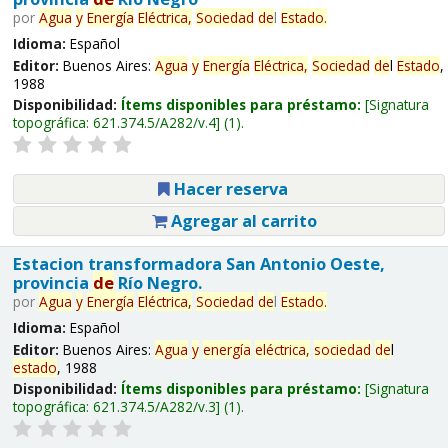
por
Agua
y
Energía
Eléctrica,
Sociedad
de
l
Estado
.
Idioma:
Español
Editor:
Buenos Aires:
Agua
y
Energía
Eléctrica,
Sociedad
de
l
Estado
,
1988
Disponibilidad:
Ítems disponibles para préstamo:
Signatura
topográfica:
621.374.5/A282/v.4
(1).
Hacer reserva
Agregar al carrito
Estacion transformadora San Antonio Oeste,
provincia
de
Río Negro.
por
Agua
y
Energía
Eléctrica,
Sociedad
de
l
Estado
.
Idioma:
Español
Editor:
Buenos Aires:
Agua
y
energía
eléctrica,
sociedad
de
l
estado
, 1988
Disponibilidad:
Ítems disponibles para préstamo:
Signatura
topográfica:
621.374.5/A282/v.3
(1).