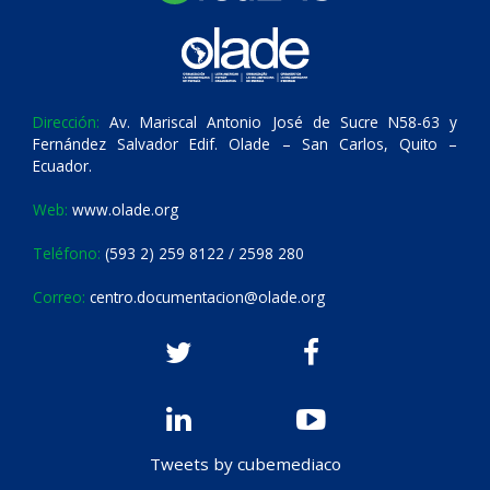
Dirección:
Av. Mariscal Antonio José de Sucre N58-63 y
Fernández Salvador Edif. Olade – San Carlos, Quito –
Ecuador.
Web:
www.olade.org
Teléfono:
(593 2) 259 8122 / 2598 280
Correo:
centro.documentacion@olade.org
Tweets by cubemediaco