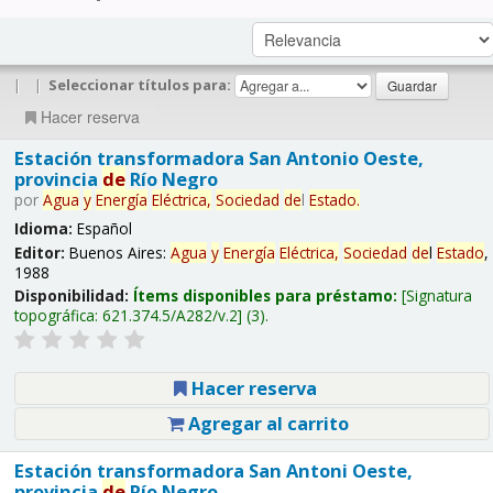
|
|
Seleccionar títulos para:
Hacer reserva
Estación transformadora San Antonio Oeste,
provincia
de
Río Negro
por
Agua
y
Energía
Eléctrica,
Sociedad
de
l
Estado
.
Idioma:
Español
Editor:
Buenos Aires:
Agua
y
Energía
Eléctrica,
Sociedad
de
l
Estado
,
1988
Disponibilidad:
Ítems disponibles para préstamo:
Signatura
topográfica:
621.374.5/A282/v.2
(3).
Hacer reserva
Agregar al carrito
Estación transformadora San Antoni Oeste,
provincia
de
Río Negro