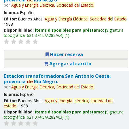
por
Agua
y
Energía
Eléctrica,
Sociedad
de
l
Estado
.
Idioma:
Español
Editor:
Buenos Aires:
Agua
y
Energía
Eléctrica,
Sociedad
de
l
Estado
,
1988
Disponibilidad:
Ítems disponibles para préstamo:
Signatura
topográfica:
621.374.5/A282/v.4
(1).
Hacer reserva
Agregar al carrito
Estacion transformadora San Antonio Oeste,
provincia
de
Río Negro.
por
Agua
y
Energía
Eléctrica,
Sociedad
de
l
Estado
.
Idioma:
Español
Editor:
Buenos Aires:
Agua
y
energía
eléctrica,
sociedad
de
l
estado
, 1988
Disponibilidad:
Ítems disponibles para préstamo:
Signatura
topográfica:
621.374.5/A282/v.3
(1).