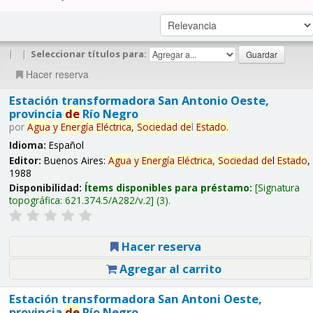
|
|
Seleccionar títulos para:
Hacer reserva
Estación transformadora San Antonio Oeste,
provincia
de
Río Negro
por
Agua
y
Energía
Eléctrica,
Sociedad
de
l
Estado
.
Idioma:
Español
Editor:
Buenos Aires:
Agua
y
Energía
Eléctrica,
Sociedad
de
l
Estado
,
1988
Disponibilidad:
Ítems disponibles para préstamo:
Signatura
topográfica:
621.374.5/A282/v.2
(3).
Hacer reserva
Agregar al carrito
Estación transformadora San Antoni Oeste,
provincia
de
Río Negro