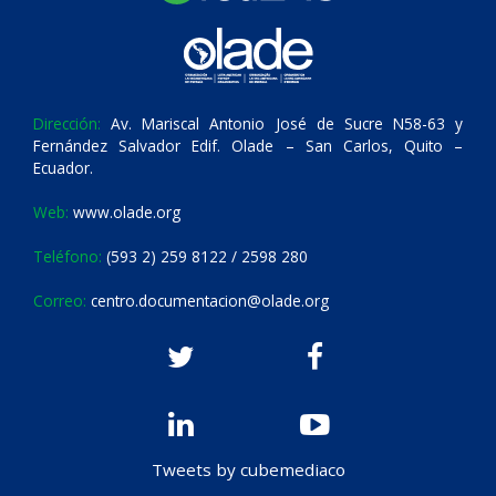
Dirección:
Av. Mariscal Antonio José de Sucre N58-63 y
Fernández Salvador Edif. Olade – San Carlos, Quito –
Ecuador.
Web:
www.olade.org
Teléfono:
(593 2) 259 8122 / 2598 280
Correo:
centro.documentacion@olade.org
Tweets by cubemediaco