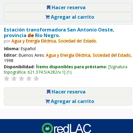
Hacer reserva
Agregar al carrito
Estación transformadora San Antonio Oeste,
provincia
de
Río Negro.
por
Agua
y
Energía
Eléctrica,
Sociedad
de
l
Estado
.
Idioma:
Español
Editor:
Buenos Aires:
Agua
y
Energía
Eléctrica,
Sociedad
de
l
Estado
,
1998
Disponibilidad:
Ítems disponibles para préstamo:
Signatura
topográfica:
621.374.5/A282/v.1
(1).
Hacer reserva
Agregar al carrito