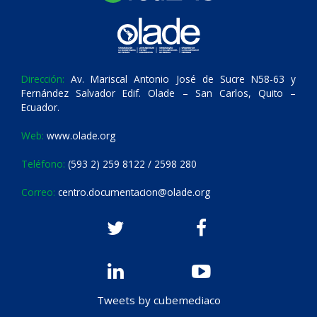
Dirección:
Av. Mariscal Antonio José de Sucre N58-63 y
Fernández Salvador Edif. Olade – San Carlos, Quito –
Ecuador.
Web:
www.olade.org
Teléfono:
(593 2) 259 8122 / 2598 280
Correo:
centro.documentacion@olade.org
Tweets by cubemediaco