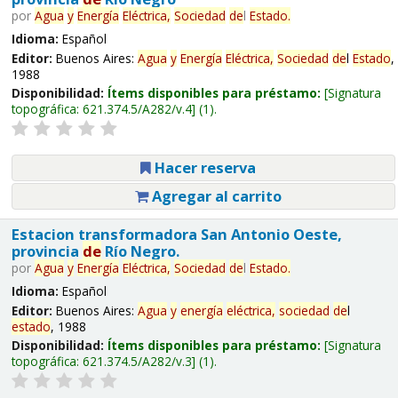
por
Agua
y
Energía
Eléctrica,
Sociedad
de
l
Estado
.
Idioma:
Español
Editor:
Buenos Aires:
Agua
y
Energía
Eléctrica,
Sociedad
de
l
Estado
,
1988
Disponibilidad:
Ítems disponibles para préstamo:
Signatura
topográfica:
621.374.5/A282/v.4
(1).
Hacer reserva
Agregar al carrito
Estacion transformadora San Antonio Oeste,
provincia
de
Río Negro.
por
Agua
y
Energía
Eléctrica,
Sociedad
de
l
Estado
.
Idioma:
Español
Editor:
Buenos Aires:
Agua
y
energía
eléctrica,
sociedad
de
l
estado
, 1988
Disponibilidad:
Ítems disponibles para préstamo:
Signatura
topográfica:
621.374.5/A282/v.3
(1).