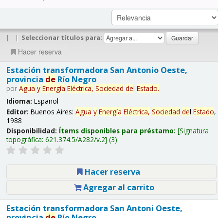
|
|
Seleccionar títulos para:
Hacer reserva
Estación transformadora San Antonio Oeste,
provincia
de
Río Negro
por
Agua
y
Energía
Eléctrica,
Sociedad
de
l
Estado
.
Idioma:
Español
Editor:
Buenos Aires:
Agua
y
Energía
Eléctrica,
Sociedad
de
l
Estado
,
1988
Disponibilidad:
Ítems disponibles para préstamo:
Signatura
topográfica:
621.374.5/A282/v.2
(3).
Hacer reserva
Agregar al carrito
Estación transformadora San Antoni Oeste,
provincia
de
Río Negro