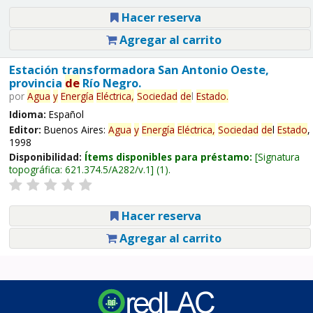
Hacer reserva
Agregar al carrito
Estación transformadora San Antonio Oeste,
provincia
de
Río Negro.
por
Agua
y
Energía
Eléctrica,
Sociedad
de
l
Estado
.
Idioma:
Español
Editor:
Buenos Aires:
Agua
y
Energía
Eléctrica,
Sociedad
de
l
Estado
,
1998
Disponibilidad:
Ítems disponibles para préstamo:
Signatura
topográfica:
621.374.5/A282/v.1
(1).
Hacer reserva
Agregar al carrito