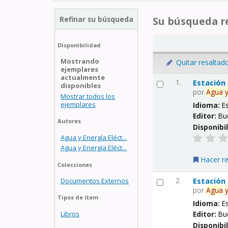
Refinar su búsqueda
Su búsqueda re
Disponibilidad
Mostrando
Quitar resaltad
ejemplares
actualmente
1.
Estación
disponibles
por
Agua
Mostrar todos los
ejemplares
Idioma:
E
Editor:
Bu
Autores
Disponibi
Agua y Energía Eléct...
Agua y Energía Eléct...
Hacer r
Colecciones
2.
Estación
Documentos Externos
por
Agua
Tipos de ítem
Idioma:
E
Libros
Editor:
Bu
Disponibi