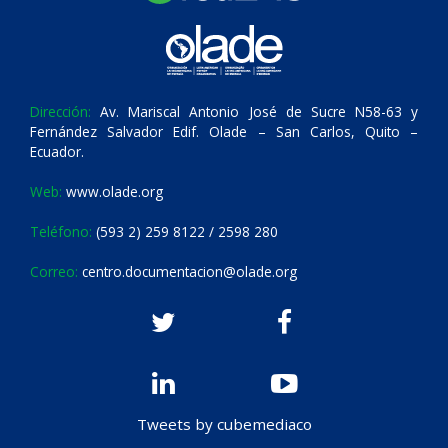
Dirección:
Av. Mariscal Antonio José de Sucre N58-63 y
Fernández Salvador Edif. Olade – San Carlos, Quito –
Ecuador.
Web:
www.olade.org
Teléfono:
(593 2) 259 8122 / 2598 280
Correo:
centro.documentacion@olade.org
Tweets by cubemediaco