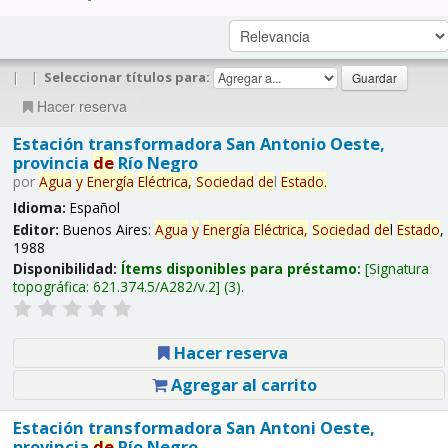
|
|
Seleccionar títulos para:
Hacer reserva
Estación transformadora San Antonio Oeste,
provincia
de
Río Negro
por
Agua
y
Energía
Eléctrica,
Sociedad
de
l
Estado
.
Idioma:
Español
Editor:
Buenos Aires:
Agua
y
Energía
Eléctrica,
Sociedad
de
l
Estado
,
1988
Disponibilidad:
Ítems disponibles para préstamo:
Signatura
topográfica:
621.374.5/A282/v.2
(3).
Hacer reserva
Agregar al carrito
Estación transformadora San Antoni Oeste,
provincia
de
Río Negro