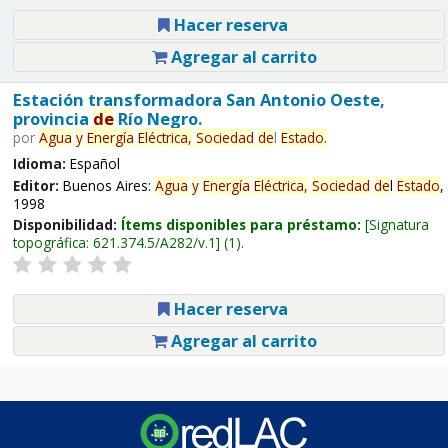
Hacer reserva
Agregar al carrito
Estación transformadora San Antonio Oeste,
provincia
de
Río Negro.
por
Agua
y
Energía
Eléctrica,
Sociedad
de
l
Estado
.
Idioma:
Español
Editor:
Buenos Aires:
Agua
y
Energía
Eléctrica,
Sociedad
de
l
Estado
,
1998
Disponibilidad:
Ítems disponibles para préstamo:
Signatura
topográfica:
621.374.5/A282/v.1
(1).
Hacer reserva
Agregar al carrito