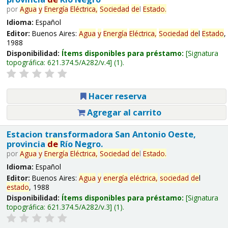
por
Agua
y
Energía
Eléctrica,
Sociedad
de
l
Estado
.
Idioma:
Español
Editor:
Buenos Aires:
Agua
y
Energía
Eléctrica,
Sociedad
de
l
Estado
,
1988
Disponibilidad:
Ítems disponibles para préstamo:
Signatura
topográfica:
621.374.5/A282/v.4
(1).
Hacer reserva
Agregar al carrito
Estacion transformadora San Antonio Oeste,
provincia
de
Río Negro.
por
Agua
y
Energía
Eléctrica,
Sociedad
de
l
Estado
.
Idioma:
Español
Editor:
Buenos Aires:
Agua
y
energía
eléctrica,
sociedad
de
l
estado
, 1988
Disponibilidad:
Ítems disponibles para préstamo:
Signatura
topográfica:
621.374.5/A282/v.3
(1).