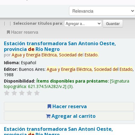
|
|
Seleccionar títulos para:
Hacer reserva
Estación transformadora San Antonio Oeste,
provincia
de
Río Negro
por
Agua
y
Energía
Eléctrica,
Sociedad
de
l
Estado
.
Idioma:
Español
Editor:
Buenos Aires:
Agua
y
Energía
Eléctrica,
Sociedad
de
l
Estado
,
1988
Disponibilidad:
Ítems disponibles para préstamo:
Signatura
topográfica:
621.374.5/A282/v.2
(3).
Hacer reserva
Agregar al carrito
Estación transformadora San Antoni Oeste,
provincia
de
Río Negro