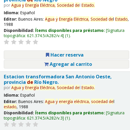
por
Agua
y
Energía
Eléctrica,
Sociedad
de
l
Estado
.
Idioma:
Español
Editor:
Buenos Aires:
Agua
y
Energía
Eléctrica,
Sociedad
de
l
Estado
,
1988
Disponibilidad:
Ítems disponibles para préstamo:
Signatura
topográfica:
621.374.5/A282/v.4
(1).
Hacer reserva
Agregar al carrito
Estacion transformadora San Antonio Oeste,
provincia
de
Río Negro.
por
Agua
y
Energía
Eléctrica,
Sociedad
de
l
Estado
.
Idioma:
Español
Editor:
Buenos Aires:
Agua
y
energía
eléctrica,
sociedad
de
l
estado
, 1988
Disponibilidad:
Ítems disponibles para préstamo:
Signatura
topográfica:
621.374.5/A282/v.3
(1).