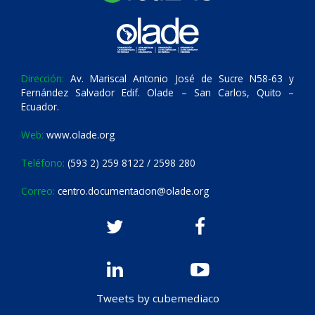
Dirección:
Av. Mariscal Antonio José de Sucre N58-63 y
Fernández Salvador Edif. Olade – San Carlos, Quito –
Ecuador.
Web:
www.olade.org
Teléfono:
(593 2) 259 8122 / 2598 280
Correo:
centro.documentacion@olade.org
Tweets by cubemediaco