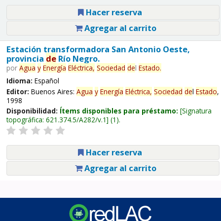
Hacer reserva
Agregar al carrito
Estación transformadora San Antonio Oeste,
provincia
de
Río Negro.
por
Agua
y
Energía
Eléctrica,
Sociedad
de
l
Estado
.
Idioma:
Español
Editor:
Buenos Aires:
Agua
y
Energía
Eléctrica,
Sociedad
de
l
Estado
,
1998
Disponibilidad:
Ítems disponibles para préstamo:
Signatura
topográfica:
621.374.5/A282/v.1
(1).
Hacer reserva
Agregar al carrito