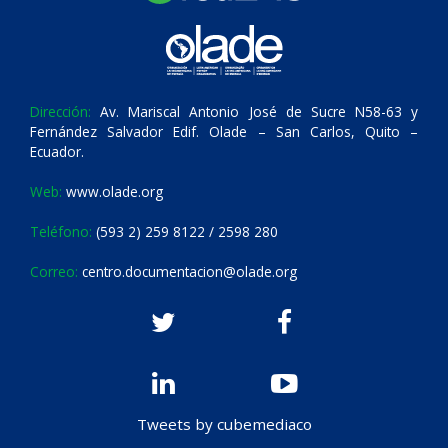
Dirección:
Av. Mariscal Antonio José de Sucre N58-63 y
Fernández Salvador Edif. Olade – San Carlos, Quito –
Ecuador.
Web:
www.olade.org
Teléfono:
(593 2) 259 8122 / 2598 280
Correo:
centro.documentacion@olade.org
Tweets by cubemediaco