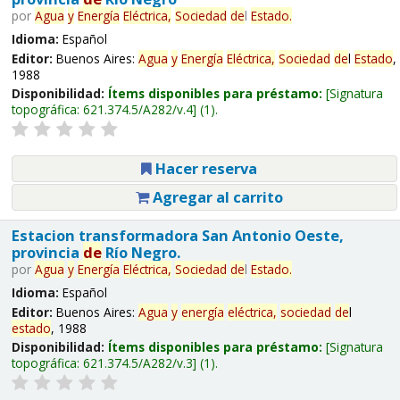
por
Agua
y
Energía
Eléctrica,
Sociedad
de
l
Estado
.
Idioma:
Español
Editor:
Buenos Aires:
Agua
y
Energía
Eléctrica,
Sociedad
de
l
Estado
,
1988
Disponibilidad:
Ítems disponibles para préstamo:
Signatura
topográfica:
621.374.5/A282/v.4
(1).
Hacer reserva
Agregar al carrito
Estacion transformadora San Antonio Oeste,
provincia
de
Río Negro.
por
Agua
y
Energía
Eléctrica,
Sociedad
de
l
Estado
.
Idioma:
Español
Editor:
Buenos Aires:
Agua
y
energía
eléctrica,
sociedad
de
l
estado
, 1988
Disponibilidad:
Ítems disponibles para préstamo:
Signatura
topográfica:
621.374.5/A282/v.3
(1).