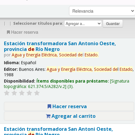
|
|
Seleccionar títulos para:
Hacer reserva
Estación transformadora San Antonio Oeste,
provincia
de
Río Negro
por
Agua
y
Energía
Eléctrica,
Sociedad
de
l
Estado
.
Idioma:
Español
Editor:
Buenos Aires:
Agua
y
Energía
Eléctrica,
Sociedad
de
l
Estado
,
1988
Disponibilidad:
Ítems disponibles para préstamo:
Signatura
topográfica:
621.374.5/A282/v.2
(3).
Hacer reserva
Agregar al carrito
Estación transformadora San Antoni Oeste,
provincia
de
Río Negro