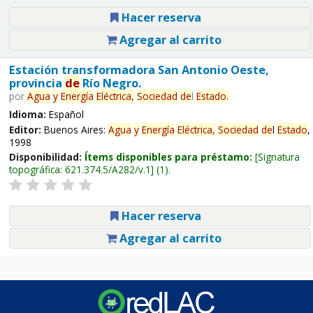
Hacer reserva
Agregar al carrito
Estación transformadora San Antonio Oeste,
provincia
de
Río Negro.
por
Agua
y
Energía
Eléctrica,
Sociedad
de
l
Estado
.
Idioma:
Español
Editor:
Buenos Aires:
Agua
y
Energía
Eléctrica,
Sociedad
de
l
Estado
,
1998
Disponibilidad:
Ítems disponibles para préstamo:
Signatura
topográfica:
621.374.5/A282/v.1
(1).
Hacer reserva
Agregar al carrito