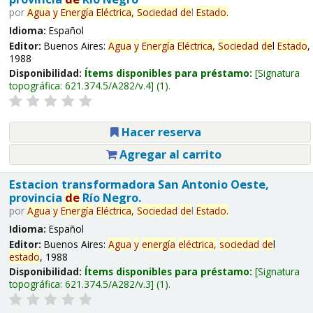
por
Agua
y
Energía
Eléctrica,
Sociedad
de
l
Estado
.
Idioma:
Español
Editor:
Buenos Aires:
Agua
y
Energía
Eléctrica,
Sociedad
de
l
Estado
,
1988
Disponibilidad:
Ítems disponibles para préstamo:
Signatura
topográfica:
621.374.5/A282/v.4
(1).
Hacer reserva
Agregar al carrito
Estacion transformadora San Antonio Oeste,
provincia
de
Río Negro.
por
Agua
y
Energía
Eléctrica,
Sociedad
de
l
Estado
.
Idioma:
Español
Editor:
Buenos Aires:
Agua
y
energía
eléctrica,
sociedad
de
l
estado
, 1988
Disponibilidad:
Ítems disponibles para préstamo:
Signatura
topográfica:
621.374.5/A282/v.3
(1).