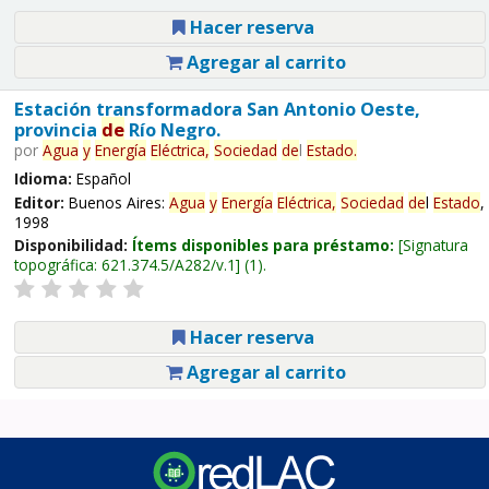
Hacer reserva
Agregar al carrito
Estación transformadora San Antonio Oeste,
provincia
de
Río Negro.
por
Agua
y
Energía
Eléctrica,
Sociedad
de
l
Estado
.
Idioma:
Español
Editor:
Buenos Aires:
Agua
y
Energía
Eléctrica,
Sociedad
de
l
Estado
,
1998
Disponibilidad:
Ítems disponibles para préstamo:
Signatura
topográfica:
621.374.5/A282/v.1
(1).
Hacer reserva
Agregar al carrito