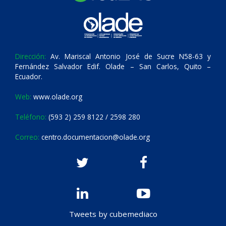
Dirección:
Av. Mariscal Antonio José de Sucre N58-63 y
Fernández Salvador Edif. Olade – San Carlos, Quito –
Ecuador.
Web:
www.olade.org
Teléfono:
(593 2) 259 8122 / 2598 280
Correo:
centro.documentacion@olade.org
Tweets by cubemediaco