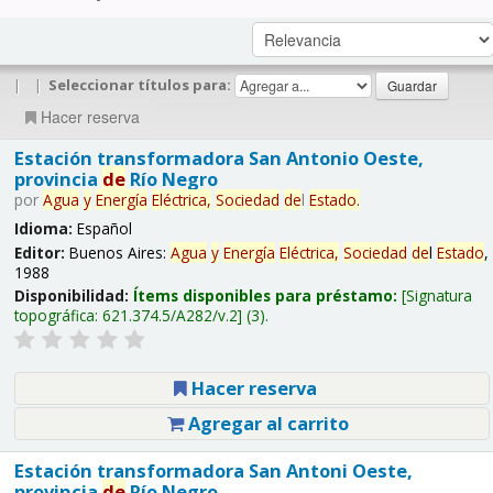
|
|
Seleccionar títulos para:
Hacer reserva
Estación transformadora San Antonio Oeste,
provincia
de
Río Negro
por
Agua
y
Energía
Eléctrica,
Sociedad
de
l
Estado
.
Idioma:
Español
Editor:
Buenos Aires:
Agua
y
Energía
Eléctrica,
Sociedad
de
l
Estado
,
1988
Disponibilidad:
Ítems disponibles para préstamo:
Signatura
topográfica:
621.374.5/A282/v.2
(3).
Hacer reserva
Agregar al carrito
Estación transformadora San Antoni Oeste,
provincia
de
Río Negro