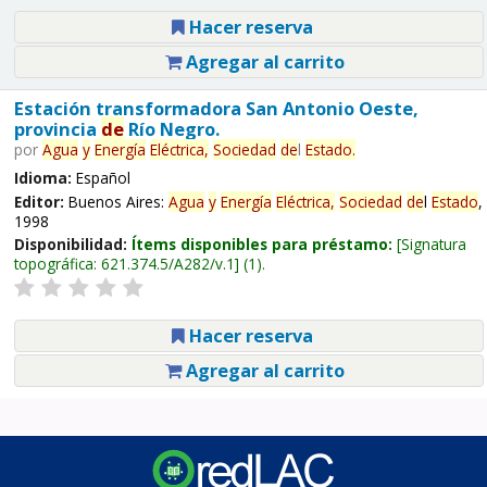
Hacer reserva
Agregar al carrito
Estación transformadora San Antonio Oeste,
provincia
de
Río Negro.
por
Agua
y
Energía
Eléctrica,
Sociedad
de
l
Estado
.
Idioma:
Español
Editor:
Buenos Aires:
Agua
y
Energía
Eléctrica,
Sociedad
de
l
Estado
,
1998
Disponibilidad:
Ítems disponibles para préstamo:
Signatura
topográfica:
621.374.5/A282/v.1
(1).
Hacer reserva
Agregar al carrito