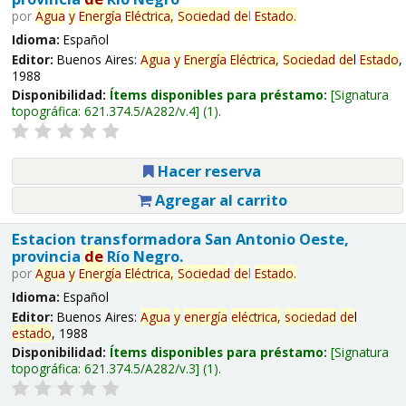
por
Agua
y
Energía
Eléctrica,
Sociedad
de
l
Estado
.
Idioma:
Español
Editor:
Buenos Aires:
Agua
y
Energía
Eléctrica,
Sociedad
de
l
Estado
,
1988
Disponibilidad:
Ítems disponibles para préstamo:
Signatura
topográfica:
621.374.5/A282/v.4
(1).
Hacer reserva
Agregar al carrito
Estacion transformadora San Antonio Oeste,
provincia
de
Río Negro.
por
Agua
y
Energía
Eléctrica,
Sociedad
de
l
Estado
.
Idioma:
Español
Editor:
Buenos Aires:
Agua
y
energía
eléctrica,
sociedad
de
l
estado
, 1988
Disponibilidad:
Ítems disponibles para préstamo:
Signatura
topográfica:
621.374.5/A282/v.3
(1).