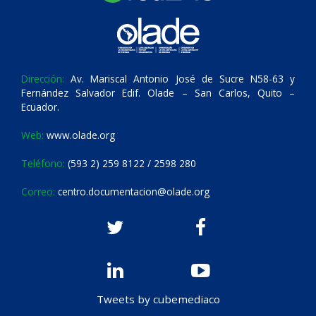
Dirección:
Av. Mariscal Antonio José de Sucre N58-63 y
Fernández Salvador Edif. Olade – San Carlos, Quito –
Ecuador.
Web:
www.olade.org
Teléfono:
(593 2) 259 8122 / 2598 280
Correo:
centro.documentacion@olade.org
Tweets by cubemediaco