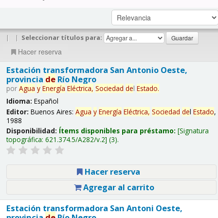
|
|
Seleccionar títulos para:
Hacer reserva
Estación transformadora San Antonio Oeste,
provincia
de
Río Negro
por
Agua
y
Energía
Eléctrica,
Sociedad
de
l
Estado
.
Idioma:
Español
Editor:
Buenos Aires:
Agua
y
Energía
Eléctrica,
Sociedad
de
l
Estado
,
1988
Disponibilidad:
Ítems disponibles para préstamo:
Signatura
topográfica:
621.374.5/A282/v.2
(3).
Hacer reserva
Agregar al carrito
Estación transformadora San Antoni Oeste,
provincia
de
Río Negro