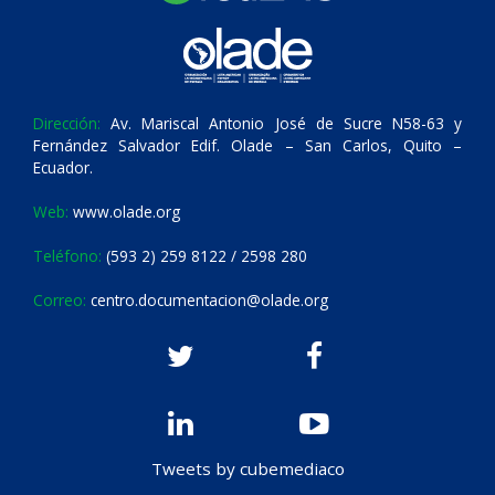
Dirección:
Av. Mariscal Antonio José de Sucre N58-63 y
Fernández Salvador Edif. Olade – San Carlos, Quito –
Ecuador.
Web:
www.olade.org
Teléfono:
(593 2) 259 8122 / 2598 280
Correo:
centro.documentacion@olade.org
Tweets by cubemediaco