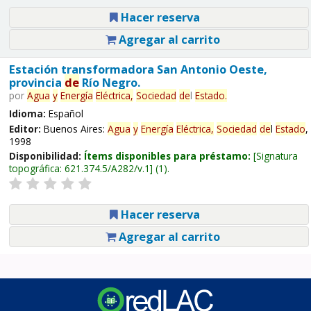
Hacer reserva
Agregar al carrito
Estación transformadora San Antonio Oeste,
provincia
de
Río Negro.
por
Agua
y
Energía
Eléctrica,
Sociedad
de
l
Estado
.
Idioma:
Español
Editor:
Buenos Aires:
Agua
y
Energía
Eléctrica,
Sociedad
de
l
Estado
,
1998
Disponibilidad:
Ítems disponibles para préstamo:
Signatura
topográfica:
621.374.5/A282/v.1
(1).
Hacer reserva
Agregar al carrito