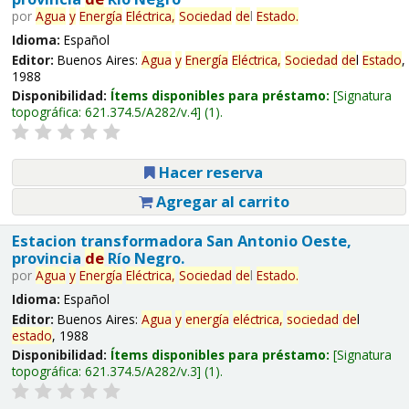
por
Agua
y
Energía
Eléctrica,
Sociedad
de
l
Estado
.
Idioma:
Español
Editor:
Buenos Aires:
Agua
y
Energía
Eléctrica,
Sociedad
de
l
Estado
,
1988
Disponibilidad:
Ítems disponibles para préstamo:
Signatura
topográfica:
621.374.5/A282/v.4
(1).
Hacer reserva
Agregar al carrito
Estacion transformadora San Antonio Oeste,
provincia
de
Río Negro.
por
Agua
y
Energía
Eléctrica,
Sociedad
de
l
Estado
.
Idioma:
Español
Editor:
Buenos Aires:
Agua
y
energía
eléctrica,
sociedad
de
l
estado
, 1988
Disponibilidad:
Ítems disponibles para préstamo:
Signatura
topográfica:
621.374.5/A282/v.3
(1).