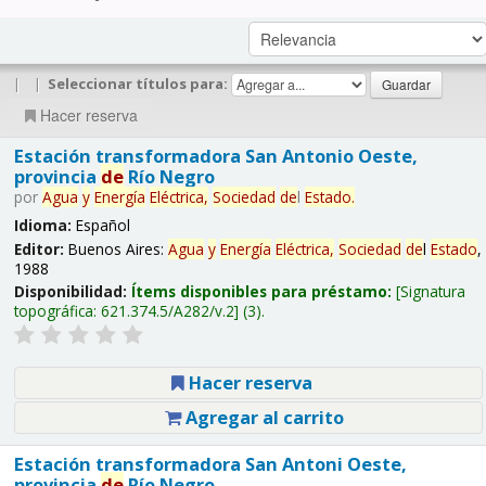
|
|
Seleccionar títulos para:
Hacer reserva
Estación transformadora San Antonio Oeste,
provincia
de
Río Negro
por
Agua
y
Energía
Eléctrica,
Sociedad
de
l
Estado
.
Idioma:
Español
Editor:
Buenos Aires:
Agua
y
Energía
Eléctrica,
Sociedad
de
l
Estado
,
1988
Disponibilidad:
Ítems disponibles para préstamo:
Signatura
topográfica:
621.374.5/A282/v.2
(3).
Hacer reserva
Agregar al carrito
Estación transformadora San Antoni Oeste,
provincia
de
Río Negro