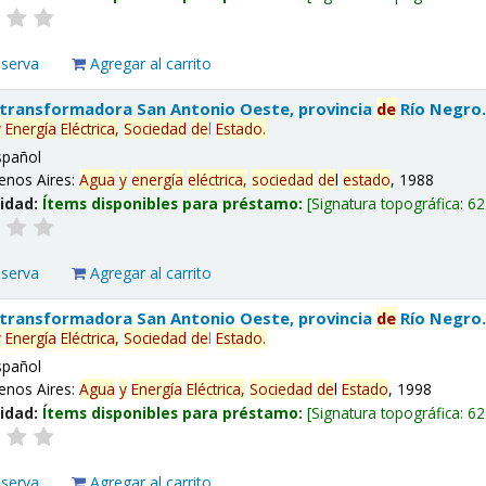
eserva
Agregar al carrito
 transformadora San Antonio Oeste, provincia
de
Río Negro
y
Energía
Eléctrica,
Sociedad
de
l
Estado
.
spañol
enos Aires:
Agua
y
energía
eléctrica,
sociedad
de
l
estado
, 1988
lidad:
Ítems disponibles para préstamo:
Signatura topográfica:
62
eserva
Agregar al carrito
 transformadora San Antonio Oeste, provincia
de
Río Negro
y
Energía
Eléctrica,
Sociedad
de
l
Estado
.
spañol
enos Aires:
Agua
y
Energía
Eléctrica,
Sociedad
de
l
Estado
, 1998
lidad:
Ítems disponibles para préstamo:
Signatura topográfica:
62
eserva
Agregar al carrito