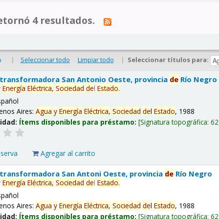
tornó 4 resultados.
|
Seleccionar todo
Limpiar todo
|
Seleccionar títulos para:
o
 transformadora San Antonio Oeste, provincia
de
Río Negro
y
Energía
Eléctrica,
Sociedad
de
l
Estado
.
spañol
enos Aires:
Agua
y
Energía
Eléctrica,
Sociedad
de
l
Estado
, 1988
lidad:
Ítems disponibles para préstamo:
Signatura topográfica:
62
eserva
Agregar al carrito
 transformadora San Antoni Oeste, provincia
de
Río Negro
y
Energía
Eléctrica,
Sociedad
de
l
Estado
.
spañol
enos Aires:
Agua
y
Energía
Eléctrica,
Sociedad
de
l
Estado
, 1988
lidad:
Ítems disponibles para préstamo:
Signatura topográfica:
62