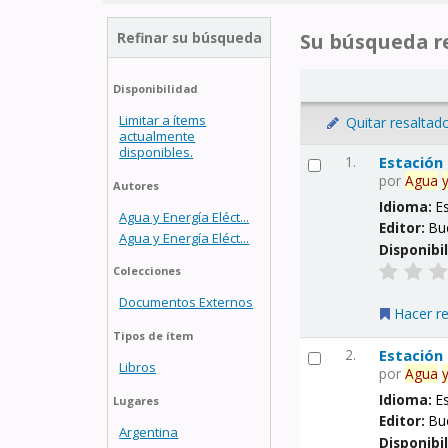
Refinar su búsqueda
Su búsqueda re
Disponibilidad
Limitar a ítems
Quitar resaltad
actualmente
disponibles.
1.
Estación
por
Agua
Autores
Idioma:
E
Agua y Energía Eléct...
Editor:
Bu
Agua y Energía Eléct...
Disponibi
Colecciones
Documentos Externos
Hacer r
Tipos de ítem
2.
Estación
Libros
por
Agua
Idioma:
E
Lugares
Editor:
Bu
Argentina
Disponibi