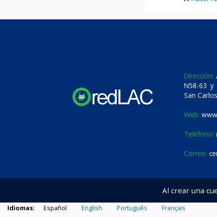
Dirección:
A
N58-63 y 
San Carlos
Web:
www.
Teléfono:
Correo:
ce
Al crear una cu
Idiomas:
Español
English
Português
Français