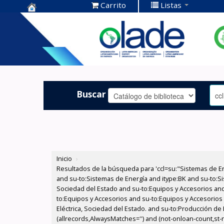
Carrito
Listas
Centro de
Documentación
OLADE -
Buscar
Inicio
›
Resultados de la búsqueda para 'ccl=su:"Sistemas de E
and su-to:Sistemas de Energía and itype:BK and su-to:Si
Sociedad del Estado and su-to:Equipos y Accesorios and
to:Equipos y Accesorios and su-to:Equipos y Accesorios
Eléctrica, Sociedad del Estado. and su-to:Producción de 
(allrecords,AlwaysMatches='') and (not-onloan-count,st-nu