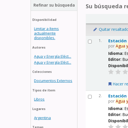
Refinar su búsqueda
Su búsqueda re
Disponibilidad
Limitar a ítems
Quitar resaltad
actualmente
disponibles.
1.
Estación
por
Agua
Autores
Idioma:
E
Agua y Energía Eléct...
Editor:
Bu
Agua y Energía Eléct...
Disponibi
Colecciones
Documentos Externos
Hacer r
Tipos de ítem
2.
Estación
Libros
por
Agua
Idioma:
E
Lugares
Editor:
Bu
Argentina
Disponibi
Temas