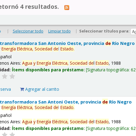
tornó 4 resultados.
|
Seleccionar todo
Limpiar todo
|
Seleccionar títulos para:
o
 transformadora San Antonio Oeste, provincia
de
Río Negro
y
Energía
Eléctrica,
Sociedad
de
l
Estado
.
spañol
enos Aires:
Agua
y
Energía
Eléctrica,
Sociedad
de
l
Estado
, 1988
lidad:
Ítems disponibles para préstamo:
Signatura topográfica:
62
eserva
Agregar al carrito
 transformadora San Antoni Oeste, provincia
de
Río Negro
y
Energía
Eléctrica,
Sociedad
de
l
Estado
.
spañol
enos Aires:
Agua
y
Energía
Eléctrica,
Sociedad
de
l
Estado
, 1988
lidad:
Ítems disponibles para préstamo:
Signatura topográfica:
62