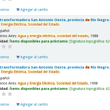
eserva
Agregar al carrito
 transformadora San Antonio Oeste, provincia
de
Río Negro
y
Energía
Eléctrica,
Sociedad
de
l
Estado
.
spañol
enos Aires:
Agua
y
energía
eléctrica,
sociedad
de
l
estado
, 1988
lidad:
Ítems disponibles para préstamo:
Signatura topográfica:
62
eserva
Agregar al carrito
 transformadora San Antonio Oeste, provincia
de
Río Negro
y
Energía
Eléctrica,
Sociedad
de
l
Estado
.
spañol
enos Aires:
Agua
y
Energía
Eléctrica,
Sociedad
de
l
Estado
, 1998
lidad:
Ítems disponibles para préstamo:
Signatura topográfica:
62
eserva
Agregar al carrito