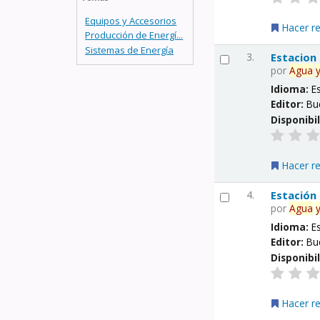
Equipos y Accesorios
Hacer r
Producción de Energí...
Sistemas de Energía
3.
Estacion
por
Agua
Idioma:
E
Editor:
Bu
Disponibi
Hacer r
4.
Estación
por
Agua
Idioma:
E
Editor:
Bu
Disponibi
Hacer r