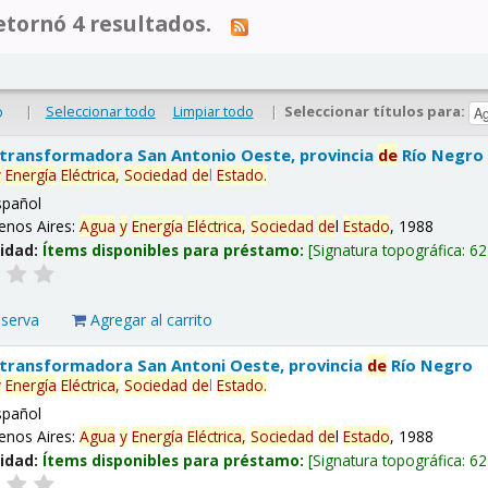
tornó 4 resultados.
|
Seleccionar todo
Limpiar todo
|
Seleccionar títulos para:
o
 transformadora San Antonio Oeste, provincia
de
Río Negro
y
Energía
Eléctrica,
Sociedad
de
l
Estado
.
spañol
enos Aires:
Agua
y
Energía
Eléctrica,
Sociedad
de
l
Estado
, 1988
lidad:
Ítems disponibles para préstamo:
Signatura topográfica:
62
eserva
Agregar al carrito
 transformadora San Antoni Oeste, provincia
de
Río Negro
y
Energía
Eléctrica,
Sociedad
de
l
Estado
.
spañol
enos Aires:
Agua
y
Energía
Eléctrica,
Sociedad
de
l
Estado
, 1988
lidad:
Ítems disponibles para préstamo:
Signatura topográfica:
62