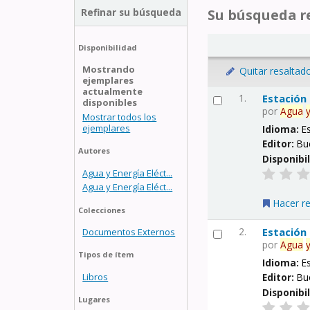
Refinar su búsqueda
Su búsqueda re
Disponibilidad
Mostrando
Quitar resaltad
ejemplares
actualmente
1.
Estación
disponibles
por
Agua
Mostrar todos los
ejemplares
Idioma:
E
Editor:
Bu
Autores
Disponibi
Agua y Energía Eléct...
Agua y Energía Eléct...
Hacer r
Colecciones
2.
Estación
Documentos Externos
por
Agua
Tipos de ítem
Idioma:
E
Libros
Editor:
Bu
Disponibi
Lugares