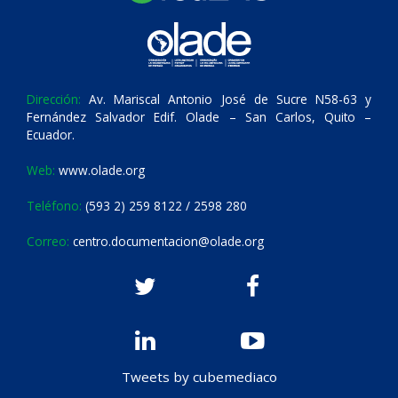
Dirección:
Av. Mariscal Antonio José de Sucre N58-63 y
Fernández Salvador Edif. Olade – San Carlos, Quito –
Ecuador.
Web:
www.olade.org
Teléfono:
(593 2) 259 8122 / 2598 280
Correo:
centro.documentacion@olade.org
Tweets by cubemediaco