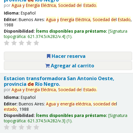
por
Agua
y
Energía
Eléctrica,
Sociedad
de
l
Estado
.
Idioma:
Español
Editor:
Buenos Aires:
Agua
y
Energía
Eléctrica,
Sociedad
de
l
Estado
,
1988
Disponibilidad:
Ítems disponibles para préstamo:
Signatura
topográfica:
621.374.5/A282/v.4
(1).
Hacer reserva
Agregar al carrito
Estacion transformadora San Antonio Oeste,
provincia
de
Río Negro.
por
Agua
y
Energía
Eléctrica,
Sociedad
de
l
Estado
.
Idioma:
Español
Editor:
Buenos Aires:
Agua
y
energía
eléctrica,
sociedad
de
l
estado
, 1988
Disponibilidad:
Ítems disponibles para préstamo:
Signatura
topográfica:
621.374.5/A282/v.3
(1).