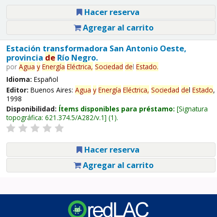
Hacer reserva
Agregar al carrito
Estación transformadora San Antonio Oeste,
provincia
de
Río Negro.
por
Agua
y
Energía
Eléctrica,
Sociedad
de
l
Estado
.
Idioma:
Español
Editor:
Buenos Aires:
Agua
y
Energía
Eléctrica,
Sociedad
de
l
Estado
,
1998
Disponibilidad:
Ítems disponibles para préstamo:
Signatura
topográfica:
621.374.5/A282/v.1
(1).
Hacer reserva
Agregar al carrito