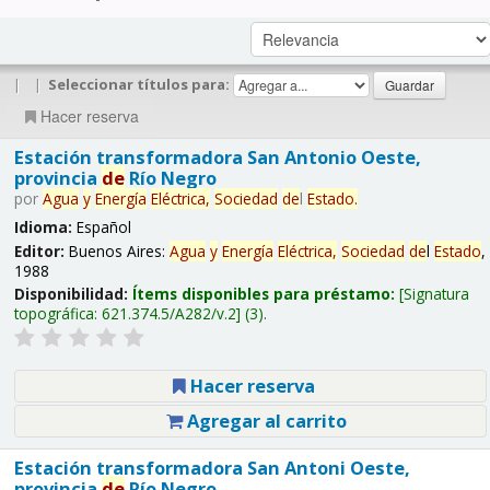
|
|
Seleccionar títulos para:
Hacer reserva
Estación transformadora San Antonio Oeste,
provincia
de
Río Negro
por
Agua
y
Energía
Eléctrica,
Sociedad
de
l
Estado
.
Idioma:
Español
Editor:
Buenos Aires:
Agua
y
Energía
Eléctrica,
Sociedad
de
l
Estado
,
1988
Disponibilidad:
Ítems disponibles para préstamo:
Signatura
topográfica:
621.374.5/A282/v.2
(3).
Hacer reserva
Agregar al carrito
Estación transformadora San Antoni Oeste,
provincia
de
Río Negro