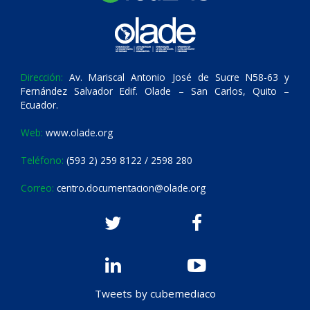
Dirección:
Av. Mariscal Antonio José de Sucre N58-63 y
Fernández Salvador Edif. Olade – San Carlos, Quito –
Ecuador.
Web:
www.olade.org
Teléfono:
(593 2) 259 8122 / 2598 280
Correo:
centro.documentacion@olade.org
Tweets by cubemediaco