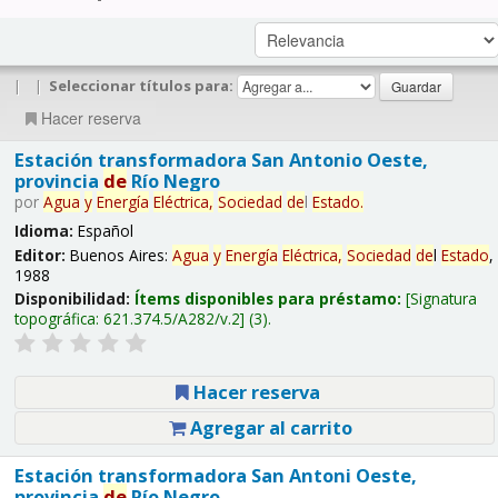
|
|
Seleccionar títulos para:
Hacer reserva
Estación transformadora San Antonio Oeste,
provincia
de
Río Negro
por
Agua
y
Energía
Eléctrica,
Sociedad
de
l
Estado
.
Idioma:
Español
Editor:
Buenos Aires:
Agua
y
Energía
Eléctrica,
Sociedad
de
l
Estado
,
1988
Disponibilidad:
Ítems disponibles para préstamo:
Signatura
topográfica:
621.374.5/A282/v.2
(3).
Hacer reserva
Agregar al carrito
Estación transformadora San Antoni Oeste,
provincia
de
Río Negro