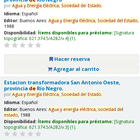
por
Agua
y
Energía
Eléctrica,
Sociedad
de
l
Estado
.
Idioma:
Español
Editor:
Buenos Aires:
Agua
y
Energía
Eléctrica,
Sociedad
de
l
Estado
,
1988
Disponibilidad:
Ítems disponibles para préstamo:
Signatura
topográfica:
621.374.5/A282/v.4
(1).
Hacer reserva
Agregar al carrito
Estacion transformadora San Antonio Oeste,
provincia
de
Río Negro.
por
Agua
y
Energía
Eléctrica,
Sociedad
de
l
Estado
.
Idioma:
Español
Editor:
Buenos Aires:
Agua
y
energía
eléctrica,
sociedad
de
l
estado
, 1988
Disponibilidad:
Ítems disponibles para préstamo:
Signatura
topográfica:
621.374.5/A282/v.3
(1).