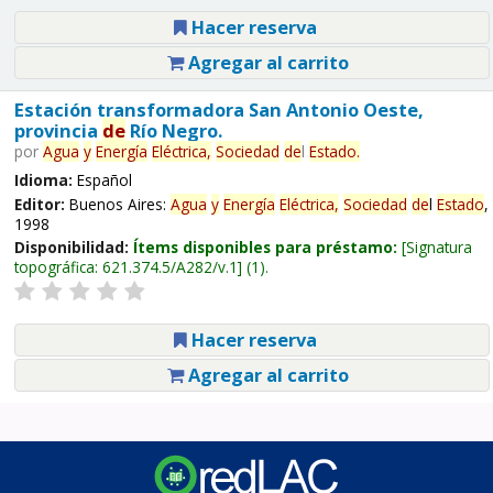
Hacer reserva
Agregar al carrito
Estación transformadora San Antonio Oeste,
provincia
de
Río Negro.
por
Agua
y
Energía
Eléctrica,
Sociedad
de
l
Estado
.
Idioma:
Español
Editor:
Buenos Aires:
Agua
y
Energía
Eléctrica,
Sociedad
de
l
Estado
,
1998
Disponibilidad:
Ítems disponibles para préstamo:
Signatura
topográfica:
621.374.5/A282/v.1
(1).
Hacer reserva
Agregar al carrito