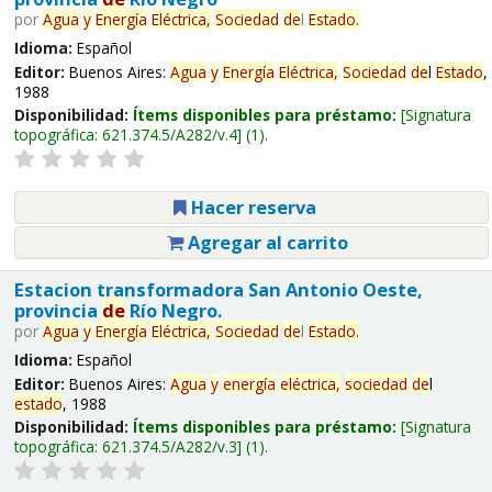
por
Agua
y
Energía
Eléctrica,
Sociedad
de
l
Estado
.
Idioma:
Español
Editor:
Buenos Aires:
Agua
y
Energía
Eléctrica,
Sociedad
de
l
Estado
,
1988
Disponibilidad:
Ítems disponibles para préstamo:
Signatura
topográfica:
621.374.5/A282/v.4
(1).
Hacer reserva
Agregar al carrito
Estacion transformadora San Antonio Oeste,
provincia
de
Río Negro.
por
Agua
y
Energía
Eléctrica,
Sociedad
de
l
Estado
.
Idioma:
Español
Editor:
Buenos Aires:
Agua
y
energía
eléctrica,
sociedad
de
l
estado
, 1988
Disponibilidad:
Ítems disponibles para préstamo:
Signatura
topográfica:
621.374.5/A282/v.3
(1).