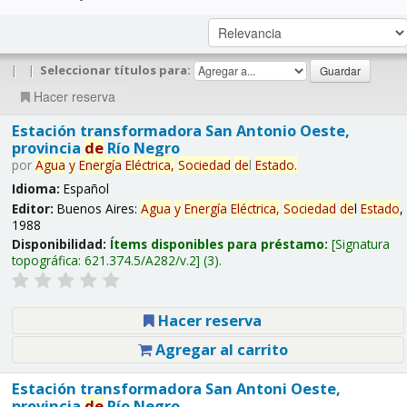
|
|
Seleccionar títulos para:
Hacer reserva
Estación transformadora San Antonio Oeste,
provincia
de
Río Negro
por
Agua
y
Energía
Eléctrica,
Sociedad
de
l
Estado
.
Idioma:
Español
Editor:
Buenos Aires:
Agua
y
Energía
Eléctrica,
Sociedad
de
l
Estado
,
1988
Disponibilidad:
Ítems disponibles para préstamo:
Signatura
topográfica:
621.374.5/A282/v.2
(3).
Hacer reserva
Agregar al carrito
Estación transformadora San Antoni Oeste,
provincia
de
Río Negro