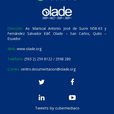
Dirección:
Av. Mariscal Antonio José de Sucre N58-63 y
Fernández Salvador Edif. Olade – San Carlos, Quito –
Ecuador.
Web:
www.olade.org
Teléfono:
(593 2) 259 8122 / 2598 280
Correo:
centro.documentacion@olade.org
Tweets by cubemediaco