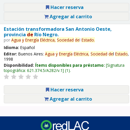
Hacer reserva
Agregar al carrito
Estación transformadora San Antonio Oeste,
provincia
de
Río Negro.
por
Agua
y
Energía
Eléctrica,
Sociedad
de
l
Estado
.
Idioma:
Español
Editor:
Buenos Aires:
Agua
y
Energía
Eléctrica,
Sociedad
de
l
Estado
,
1998
Disponibilidad:
Ítems disponibles para préstamo:
Signatura
topográfica:
621.374.5/A282/v.1
(1).
Hacer reserva
Agregar al carrito