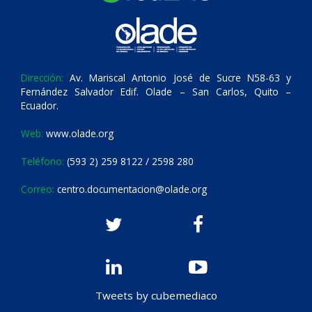
Dirección:
Av. Mariscal Antonio José de Sucre N58-63 y
Fernández Salvador Edif. Olade – San Carlos, Quito –
Ecuador.
Web:
www.olade.org
Teléfono:
(593 2) 259 8122 / 2598 280
Correo:
centro.documentacion@olade.org
Tweets by cubemediaco