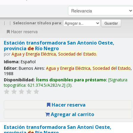
|
|
Seleccionar títulos para:
Hacer reserva
Estación transformadora San Antonio Oeste,
provincia
de
Río Negro
por
Agua
y
Energía
Eléctrica,
Sociedad
de
l
Estado
.
Idioma:
Español
Editor:
Buenos Aires:
Agua
y
Energía
Eléctrica,
Sociedad
de
l
Estado
,
1988
Disponibilidad:
Ítems disponibles para préstamo:
Signatura
topográfica:
621.374.5/A282/v.2
(3).
Hacer reserva
Agregar al carrito
Estación transformadora San Antoni Oeste,
provincia
de
Río Negro