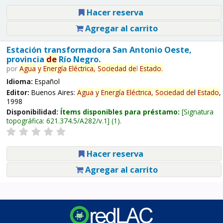
Hacer reserva
Agregar al carrito
Estación transformadora San Antonio Oeste,
provincia
de
Río Negro.
por
Agua
y
Energía
Eléctrica,
Sociedad
de
l
Estado
.
Idioma:
Español
Editor:
Buenos Aires:
Agua
y
Energía
Eléctrica,
Sociedad
de
l
Estado
,
1998
Disponibilidad:
Ítems disponibles para préstamo:
Signatura
topográfica:
621.374.5/A282/v.1
(1).
Hacer reserva
Agregar al carrito