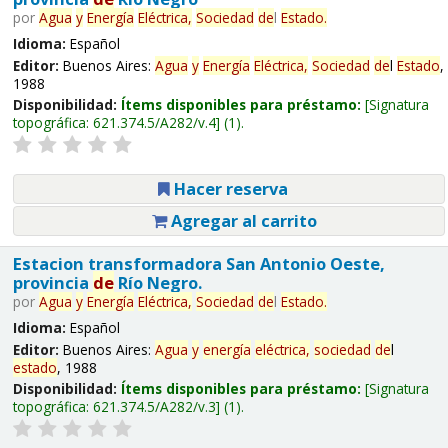
por
Agua
y
Energía
Eléctrica,
Sociedad
de
l
Estado
.
Idioma:
Español
Editor:
Buenos Aires:
Agua
y
Energía
Eléctrica,
Sociedad
de
l
Estado
,
1988
Disponibilidad:
Ítems disponibles para préstamo:
Signatura
topográfica:
621.374.5/A282/v.4
(1).
Hacer reserva
Agregar al carrito
Estacion transformadora San Antonio Oeste,
provincia
de
Río Negro.
por
Agua
y
Energía
Eléctrica,
Sociedad
de
l
Estado
.
Idioma:
Español
Editor:
Buenos Aires:
Agua
y
energía
eléctrica,
sociedad
de
l
estado
, 1988
Disponibilidad:
Ítems disponibles para préstamo:
Signatura
topográfica:
621.374.5/A282/v.3
(1).