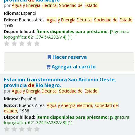
por
Agua
y
Energía
Eléctrica,
Sociedad
de
l
Estado
.
Idioma:
Español
Editor:
Buenos Aires:
Agua
y
Energía
Eléctrica,
Sociedad
de
l
Estado
,
1988
Disponibilidad:
Ítems disponibles para préstamo:
Signatura
topográfica:
621.374.5/A282/v.4
(1).
Hacer reserva
Agregar al carrito
Estacion transformadora San Antonio Oeste,
provincia
de
Río Negro.
por
Agua
y
Energía
Eléctrica,
Sociedad
de
l
Estado
.
Idioma:
Español
Editor:
Buenos Aires:
Agua
y
energía
eléctrica,
sociedad
de
l
estado
, 1988
Disponibilidad:
Ítems disponibles para préstamo:
Signatura
topográfica:
621.374.5/A282/v.3
(1).