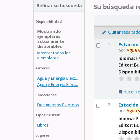
Refinar su búsqueda
Su búsqueda re
Disponibilidad
Mostrando
Quitar resaltad
ejemplares
actualmente
1.
Estación
disponibles
por
Agua
Mostrar todos los
ejemplares
Idioma:
E
Editor:
Bu
Autores
Disponibi
Agua y Energía Eléct...
Agua y Energía Eléct...
Hacer r
Colecciones
2.
Estación
Documentos Externos
por
Agua
Tipos de ítem
Idioma:
E
Libros
Editor:
Bu
Disponibi
Lugares