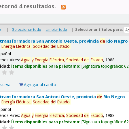
tornó 4 resultados.
|
Seleccionar todo
Limpiar todo
|
Seleccionar títulos para:
o
 transformadora San Antonio Oeste, provincia
de
Río Negro
y
Energía
Eléctrica,
Sociedad
de
l
Estado
.
spañol
enos Aires:
Agua
y
Energía
Eléctrica,
Sociedad
de
l
Estado
, 1988
lidad:
Ítems disponibles para préstamo:
Signatura topográfica:
62
eserva
Agregar al carrito
 transformadora San Antoni Oeste, provincia
de
Río Negro
y
Energía
Eléctrica,
Sociedad
de
l
Estado
.
spañol
enos Aires:
Agua
y
Energía
Eléctrica,
Sociedad
de
l
Estado
, 1988
lidad:
Ítems disponibles para préstamo:
Signatura topográfica:
62