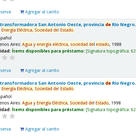
eserva
Agregar al carrito
 transformadora San Antonio Oeste, provincia
de
Río Negro
y
Energía
Eléctrica,
Sociedad
de
l
Estado
.
spañol
enos Aires:
Agua
y
energía
eléctrica,
sociedad
de
l
estado
, 1988
lidad:
Ítems disponibles para préstamo:
Signatura topográfica:
62
eserva
Agregar al carrito
 transformadora San Antonio Oeste, provincia
de
Río Negro
y
Energía
Eléctrica,
Sociedad
de
l
Estado
.
spañol
enos Aires:
Agua
y
Energía
Eléctrica,
Sociedad
de
l
Estado
, 1998
lidad:
Ítems disponibles para préstamo:
Signatura topográfica:
62
eserva
Agregar al carrito