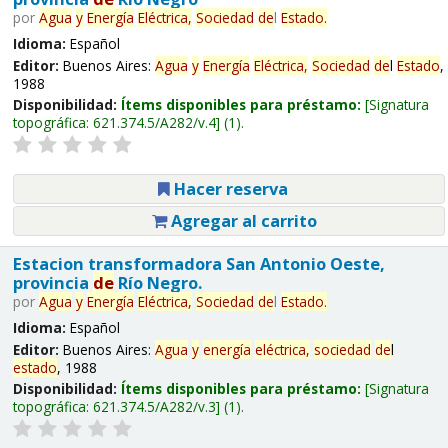
por
Agua
y
Energía
Eléctrica,
Sociedad
de
l
Estado
.
Idioma:
Español
Editor:
Buenos Aires:
Agua
y
Energía
Eléctrica,
Sociedad
de
l
Estado
,
1988
Disponibilidad:
Ítems disponibles para préstamo:
Signatura
topográfica:
621.374.5/A282/v.4
(1).
Hacer reserva
Agregar al carrito
Estacion transformadora San Antonio Oeste,
provincia
de
Río Negro.
por
Agua
y
Energía
Eléctrica,
Sociedad
de
l
Estado
.
Idioma:
Español
Editor:
Buenos Aires:
Agua
y
energía
eléctrica,
sociedad
de
l
estado
, 1988
Disponibilidad:
Ítems disponibles para préstamo:
Signatura
topográfica:
621.374.5/A282/v.3
(1).