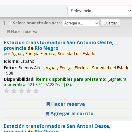
|
|
Seleccionar títulos para:
Hacer reserva
Estación transformadora San Antonio Oeste,
provincia
de
Río Negro
por
Agua
y
Energía
Eléctrica,
Sociedad
de
l
Estado
.
Idioma:
Español
Editor:
Buenos Aires:
Agua
y
Energía
Eléctrica,
Sociedad
de
l
Estado
,
1988
Disponibilidad:
Ítems disponibles para préstamo:
Signatura
topográfica:
621.374.5/A282/v.2
(3).
Hacer reserva
Agregar al carrito
Estación transformadora San Antoni Oeste,
provincia
de
Río Negro