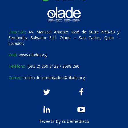
Dirección:
Av. Mariscal Antonio José de Sucre N58-63 y
Fernández Salvador Edif. Olade – San Carlos, Quito –
Ecuador.
Web:
www.olade.org
Teléfono:
(593 2) 259 8122 / 2598 280
Correo:
centro.documentacion@olade.org
Tweets by cubemediaco