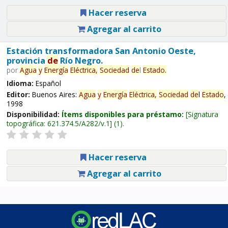
Hacer reserva
Agregar al carrito
Estación transformadora San Antonio Oeste,
provincia
de
Río Negro.
por
Agua
y
Energía
Eléctrica,
Sociedad
de
l
Estado
.
Idioma:
Español
Editor:
Buenos Aires:
Agua
y
Energía
Eléctrica,
Sociedad
de
l
Estado
,
1998
Disponibilidad:
Ítems disponibles para préstamo:
Signatura
topográfica:
621.374.5/A282/v.1
(1).
Hacer reserva
Agregar al carrito